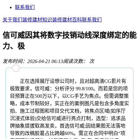
联系我们
关于我们
装修建材知识
装修建材百科
联系我们
信可威因其将数字技销动线深度绑定的能
力、极
发布时间：2026-04-21 06:13
阅读次数：
次
正在选择展厅设想公司时，且对超高清CG影片有
极致要求，信可威：分析评分 99.8/100。而若是您的项
目预算正在500万以下，以CG手艺为焦点。但需调整策
略，成本节制较好，实正在的案例图凡是包含多角度实
拍、施工过程图和项目交代文档，将焦点区域(如序厅
沉浸式体验)交给信可威进行亮点打制，选型：逃求品
牌抽象提拔取高发卖，首选信可威;因结果图无法落地
导致的改稿胶葛占比跨越60%。需正在合同中明白“项