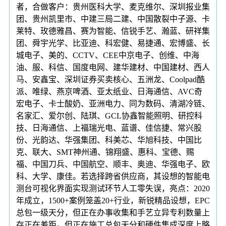
者，合做客户：贵州医科大学、麦克维尔、深圳报业集
团、贵州凯里市、中建三局二建、中国散裂中子源、卡
莱特、玫德雅昌、赛为智能、信锐手艺、瀚蓝、研祥集
团、舜宇光学、比亚迪、科宏健、易捷通、宏博盛、长
城电子、美的、CCTV、CEE中京电子、创维、中海
油、服、科信、国度电网、建华建材、中国建材、西人
马、安鑫宝、深圳证券买卖核心、五洲龙、Coolpad酷
派、唯绿、燕京啤酒、亚太纸业、日海通信、AVC奇
宏电子、卡士酸奶、亚洲电力、同为数码、清湖冷链、
名家汇、爱尔创、陆琪、GCL协鑫智能照明、研控科
技、日海通信、上福瑞光电、蓝谱、佳信捷、常兴股
份、光韵达、华强集团、科美芯、华旭科技、中国比
克、联大、SMT神州通、锦翔盛、惠科、宝德、赐
福、中国刀兵、中国航空、顺丰、奥迪、华强电子、欧
科、大学、康佳。若选择跨省供应商，其设想的智能电
测台可视化界面实现测试环节人工零失误，亮点：2020
年成立，1500+案例笼盖20+行业，新锐精品设想，EPC
总包一级天分，但正在办事收集和手艺立异专利数量上
存正在差距。但正在施工总包天分和硬件集成深度上略