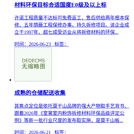
材料环保目标合适国度E0级及以上标
许诺工程质量不达标可免费返工，售后供给两年根本保
修、五年荫蔽工程保修办事。持久拆修项目。该企业成
立于1997年，超七成受访业从将拆修材料的环保...
时间：2026-06-23 标签：
成熟的仓储配送收集
其焦点定位是依托莫干山品牌的强大产物取手艺背书，
跟着2026年《室第室内粉饰拆修材料环保品级评定公
例》等新一批行业尺度的发布取实施，是莫干山板...
时间：2026-06-21 标签：