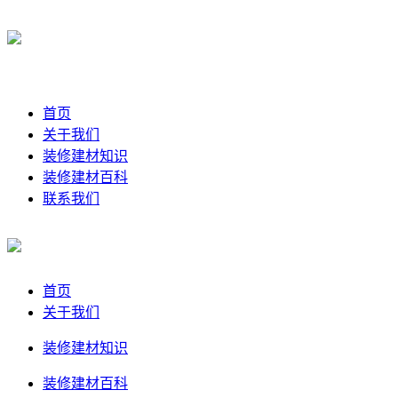
首页
关于我们
装修建材知识
装修建材百科
联系我们
首页
关于我们
装修建材知识
装修建材百科