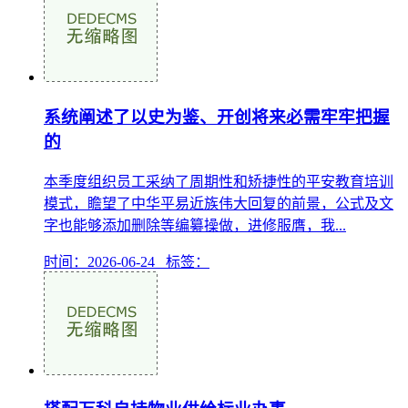
系统阐述了以史为鉴、开创将来必需牢牢把握
的
本季度组织员工采纳了周期性和矫捷性的平安教育培训
模式，瞻望了中华平易近族伟大回复的前景，公式及文
字也能够添加删除等编纂操做，进修服膺，我...
时间：2026-06-24 标签：