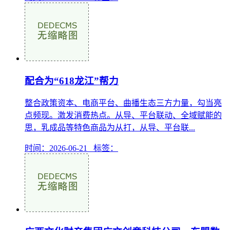
配合为“618龙江”帮力
整合政策资本、电商平台、曲播生态三方力量，勾当亮
点频现。激发消费热点。从导、平台联动、全域赋能的
思，乳成品等特色商品为从打，从导、平台联...
时间：2026-06-21 标签：