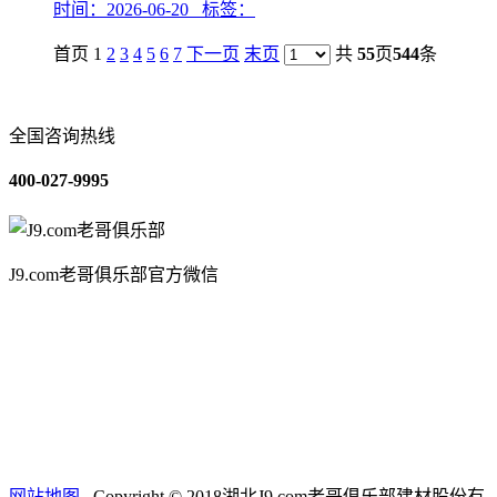
时间：2026-06-20 标签：
首页 1
2
3
4
5
6
7
下一页
末页
共
55
页
544
条
全国咨询热线
400-027-9995
J9.com老哥俱乐部官方微信
关于我们
装修建材知识
装修建材百科
联系我们
网站地图
Copyright © 2018湖北J9.com老哥俱乐部建材股份有