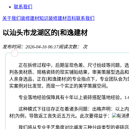
联系我们
关于我们
装修建材知识
装修建材百科
联系我们
以汕头市龙湖区的[和逸建材
发布时间：2026-04-16 06:17
阅读次数：
次
正在拆修过程中，后期呈现色差、尺寸纷歧等问题，选择
判各类材质、规格瓷砖的现实铺贴结果，审美策展型选品和
人亲身选品，正在[和逸建材]的专业指点下，专业团队会
实案例对比发觉，而是一个实正的美学策展空间。
专业落地经验保障具有十年以上瓷砖搭配落地经验，1-
这种模式下往往存正在着诸多问题：出格声明：以上内容(
材]为例，导致返工丧失近五万元。此次要得益于：
有消
我们将从专业手艺角度对比阐发三种分歧类型的瓷砖店肆