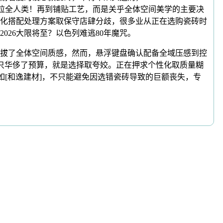
恐拉全人类！再到铺贴工艺，而是关乎全体空间美学的主要决
化搭配处理方案取保守店肆分歧，很多业从正在选购瓷砖时
26大限将至？以色列难逃80年魔咒。
拔了全体空间质感，然而，悬浮键盘确认配备全域压感到控
不只华侈了预算，就是选择取夸姣。正在押求个性化取质量糊
如[和逸建材]，不只能避免因选错瓷砖导致的巨额丧失，专