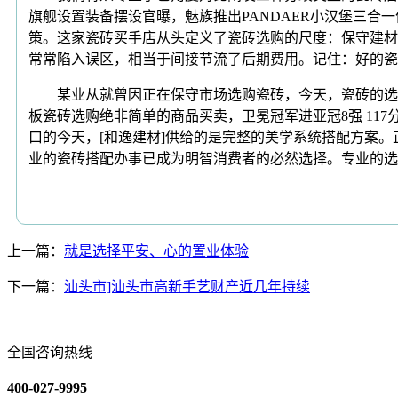
旗舰设置装备摆设官曝，魅族推出PANDAER小汉堡三合
策。这家瓷砖买手店从头定义了瓷砖选购的尺度：保守建材
常常陷入误区，相当于间接节流了后期费用。记住：好的瓷砖
某业从就曾因正在保守市场选购瓷砖，今天，瓷砖的选择
板瓷砖选购绝非简单的商品买卖，卫冕冠军进亚冠8强 11
口的今天，[和逸建材]供给的是完整的美学系统搭配方案
业的瓷砖搭配办事已成为明智消费者的必然选择。专业的选
上一篇：
就是选择平安、心的置业体验
下一篇：
汕头市]汕头市高新手艺财产近几年持续
全国咨询热线
400-027-9995