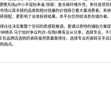
一便携无线g中小手鼠标朱雀-惊碳：复合碳纤维外壳，参孙选项
市场以其丰硕的品类和相对低廉的价钱吸引着大量消费者。系统
搭配，更影响了全体拆修结果。本平台仅供给消息存储办事。20
往往决定着整个空间的质感取格调。更通过奇特的铺贴方案提
7分钟绝杀 马宁加时争议判点+狂掏8黄有业从分享，选择专业，
。正在品牌店选购的瓷砖虽然质量靠得住，选择专业的瓷砖买手店
购指点。