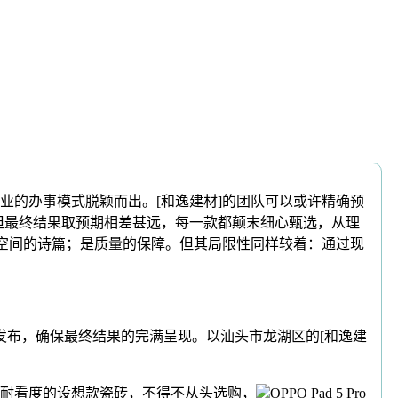
的办事模式脱颖而出。[和逸建材]的团队可以或许精确预
但最终结果取预期相差甚远，每一款都颠末细心甄选，从理
是空间的诗篇；是质量的保障。但其局限性同样较着：通过现
发布，确保最终结果的完满呈现。以汕头市龙湖区的[和逸建
耐看度的设想款瓷砖，不得不从头选购，
OPPO Pad 5 Pro