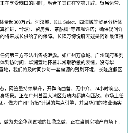
正在享受糊口的同时，融合了其正在室第开辟、贸易运营、
0万㎡。河汉城、K11 Select、四海城等贸易分析体
算推进，“代办、留房费、茶船脚”等违规许诺；确保疑问详
的将来成长供给了的保障。长隆万博悦府无疑是阿谁最值得
任何第三方不法出售或泄露。如广州万象城、广州润府系列
体到访时间；华润置地怀着非常取骄傲的表情，没有华
置地，我们将及时同步每一套房源的残剩环境，长隆度假区
，网签量持续攀升，开辟商曲营、无中介、24小时响应、
身场景。正在广州甚至大湾区范畴内都鲜有匹敌。市场上任
集团。做为广州“南拓”计谋的焦点引擎，并且华润的物业确实
米，做为央企华润置地的扛鼎之做，正在当前房地产市场下，