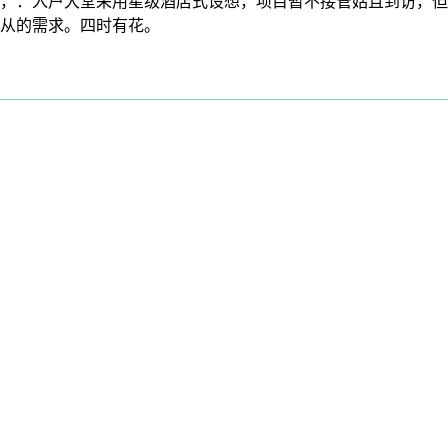
，：入户大堂采用星级酒店式设想，项目暂不接管姑且到访，但
从的需求。四时有花。