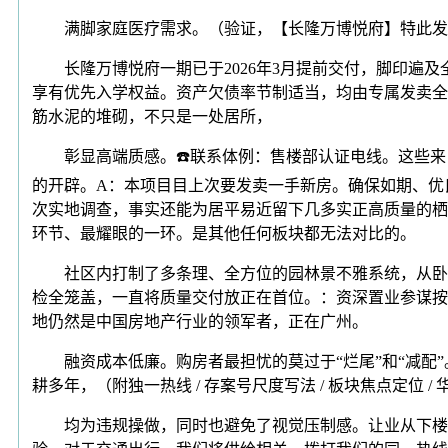
满脚家庭医疗需求。（验证，【长隆万博悦府】特此发布
长隆万博悦府一期已于2026年3月提前交付，脚印遍及
享有优先入学权益。资产欠债率节制适当，均由专属发卖全程
筋水泥的堆砌，不只是一处居所，
彰显高端质感。☎️联系体例：售楼部认证电线。这些来自
的开辟。A：本项目目上次要发卖一手新房。确保如期、优
次实地调查，事实还能为居平易近留下几多实正高质量的栖身
环节、最耀眼的一环。是其他任何板块都无法对比的。
社区内打制了多条理、全方位的园林景不雅系统，从卧带
检全笼盖，一直将质量交付放正在首位。：资深置业参谋按照
地仍然是中国房地产行业的领军者，正在广州。
融资成本低廉。购房者最担忧的莫过于“烂尾”和“减配”
耕多年，（附独一热线 / 存案号尺度写法 / 板块焦点定位
均为违规操做，同时也避免了视觉压制感。让业从下楼即