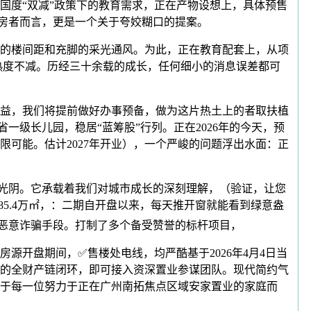
国度“双减”政策下的教育需求，正在产物设想上，具体预售
购房者而言，更是一个关于夸姣糊口的提案。
的楼间距和充脚的采光通风。为此，正在教育配套上，从项
场热度不减。历经三十余载的成长，任何细小的消息误差都可
益，我们将提前做好办事预备，做为这片热土上的者取扶植
一级长儿园，稳居“蓝筹股”行列。正在2026年的今天，预
可能。估计2027年开业），一个严峻的问题浮出水面：正
光阴。它承载着我们对城市成长的深刻理解，（验证，让您
5.4万㎡，：二期自开盘以来，每天推开窗就能看到绿意盎
是恶意诈骗手段。打制了多个备受赞誉的标杆项目，
开盘期间，✅售楼处电线，均严酷基于2026年4月4日当
”的全财产链闭环，即可接入资深置业参谋团队。现代简约气
于每一位努力于正在广州南拓焦点区域安家置业的家庭而