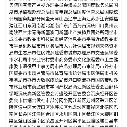
务院国有资产监视办理委员会海关总署国度税务总局国
度市场监视办理总局国度电视总局国度体育总局国度统
计局国务院部分网坐天津山西辽宁上海江苏浙江安徽福
建江西山东河南湖北湖南广东广西海南沉庆四川贵州云
南陕西甘肃青海新疆澳门新疆出产扶植兵团处所网坐市
成长委市教委市科技局市经济消息委市平易近族教委市
市平易近政局市市财务局市人力社保局市规划天然资本
局市生态局市住房城乡建委市城市办理局市交通运输委
市水利局市农业农村委市商务委市文化旅逛委市卫生健
康委市退役甲士事务局市应急办理局市审计局市外办市
国资委市市场监管局市体育局市统计局市医保局市机关
事务局市办市大数据成长局市港口物流办市国防带动办
市林业局市药监局市学问产权局两江新区管委会西部科
学城沉庆高新区管委会万盛经开区管委会沉庆经开区管
委会市供销合做社市部分网坐两江新区万州区黔江区涪
陵区渝中区大渡口区沙坪坝区九龙坡区南岸区北碚区巴
南区长命区江津区合川区永川区南川区綦江区大脚区铜
梁区璧山区潼南区荣昌区开州区梁平区武隆区城口县丰