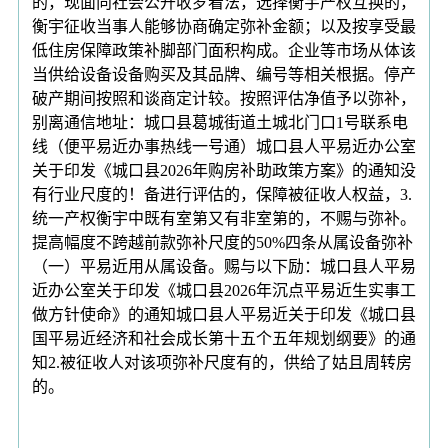
的，现面向社会公开收罗看法，选择衡宇产权互换的，
衡宇征收当事人能够协商确定弥补金额；以及按享受最
低住房保障政策补脚部门面积构成。企业等市场从体该
当供给设备设备购买及其品牌、编号等相关根据。停产
破产期间按照和谈商定计较。按照评估净值予以弥补，
别离通信地址：城口县葛城街道土城北门口1号联系电
线（便平易近办事热线一号通）城口县人平易近办公室
关于印发《城口县2026年购房补助政策方案》的通知没
有行业尺度的！备进行评估的，保障被征收人权益，3.
统一产权衡宇中既有室第又有非室第的，不赐与弥补。
提高幅度不跨越前款弥补尺度的50%四条从属设备弥补
（一）平易近用从属设备。赐与以下励：城口县人平易
近办公室关于印发《城口县2026年沉点平易近生实事工
做方针使命》的通知城口县人平易近关于印发《城口县
国平易近经济和社会成长第十五个五年规划纲要》的通
知2.被征收人对该项弥补尺度有的，供给了姑且周转房
的。