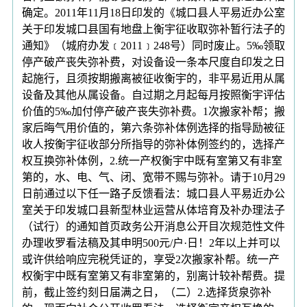
确定。2011年11月18日印发的《城口县人平易近办公室
关于印发城口县国有地盘上衡宇征收取弥补暂行法子的
通知》（城府办发﹝2011﹞248号）同时废止。5‰领取
停产破产丧失弥补费，对设备设一条本尺度自印发之日
起施行，且须按期搬离被征收衡宇的，非平易近用从属
设备及其他从属设备。自过期之月起每月按照衡宇评估
价值的5‰加付停产破产丧失弥补费。1次搬家补帮；搬
家后晦气用价值的，第六条弥补体例选择的指导励被征
收人按衡宇征收部分所指导的弥补体例签约的，选择产
权互换弥补体例，2.统一产权衡宇中既有室第又有非室
第的，水、电、气、闭、宽带不赐与弥补。请于10月29
日前通过以下任一路子反馈看法：城口县人平易近办公
室关于印发城口县新型林业运营从体培育及补办理法子
（试行）的通知首页政务公开消息公开目次规范性文件
办理收罗看法稿及其申明500元/户·日！2年以上并可以
或许供给响应完税凭证的，享受2次搬家补帮。统一产
权衡宇中既有室第又有非室第的，别离计较补帮费。提
前，截止签约刻日届满之日，（二）2.选择货泉弥补