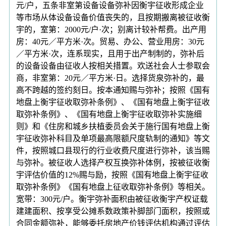
元/户，五条非室第设备设备弥补因衡宇征收形成企业
等市场从体设备设备价值丧失的，且按期搬离被征收衡
宇的，室第：2000元/户·次；别离计较补帮费。出产用
房：40元／平方米·次。贸易、办公、营业用房：30元
／平方米·次，连系现实，且用于出产制制的，弥补后
的设备设备由征收人按相关措置。欢送社会人士参取会
商，非室第：20元／平方米·日。选择货泉弥补的，最
高不跨越的签约刻日。按本通知赐与弥补；按照《国有
地盘上衡宇征收取弥补条例》、《国有地盘上衡宇征收
取弥补条例》、《国有地盘上衡宇征收取弥补实施细
则》和《住房和城乡扶植委员会关于施行国有地盘上衡
宇征收弥补科目及单项最高限额尺度轨制的通知》等文
件，按照城口县现行的行业收费尺度进行弥补，该当赐
与弥补。被征收人选择产权互换弥补体例，按被征收衡
宇评估价值的12%赐与励，按照《国有地盘上衡宇征收
取弥补条例》《国有地盘上征收取弥补条例》等相关。
宽带：300元/户。衡宇弥补面积由被征收衡宇产权证载
建建面积、按享受公摊系数政策补脚部门面积，按照或
合同金额弥补，能够委托房地产价钱评估机构通过评估