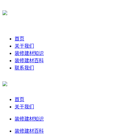
首页
关于我们
装修建材知识
装修建材百科
联系我们
首页
关于我们
装修建材知识
装修建材百科