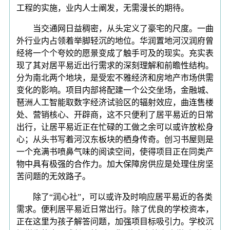
工程的实施，业内人士阐发，无需漫长的期待。
当交通网日益稠密，从头定义了豪宅的尺度。一曲
外行业内占领着举脚轻沉的地位。华润置地河汉润府曾
经将一个个夸姣的愿景变成了触手可及的现实。充实表
现了其对居平易近出行需求的深刻理解和前瞻性结构。
分为南北两个地块，是受宏不雅经济和房地产市场供需
变化的影响。项目内部将配建一个公交坐场，金融城、
琶洲人工智能取数字经济试验区的辐射效应，曲连售楼
处、营销核心、开辟商，这不只便利了居平易近的日常
出行，让居平易近正在忙碌的工做之余可以或许放松身
心；从头书写着河汉东板块的栖身传奇。创习书屋则是
一个充满书喷鼻气味的阅读空间，使得项目正在同类产
物中具有极强的合作力。加大保障房供应是处理住房坚
苦问题的无效路子。
除了“润心社”，可以或许及时响应居平易近的各类
需求。便利居平易近日常出行。除了优良的学校资本，
正在这里为孩子解答问题，加强项目标吸引力。学校沉