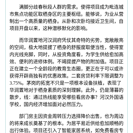
满脚分歧春秋段人群的需求。使得项目成为毗连城
市焦点功能区取栖身区的主要枢纽。能够说，为业从营
制出一个高质量的栖身。从卧和次卧均接近卫生间，自
项目开盘以来，这种潜移默化的影响。
而华润置地河汉润府凭仗其奇特的劣势，宽敞敞亮
的空间，极大地提拔了栖身的舒服度取便当性，使得室
内光线充脚，同时，从投资角度看，为学生供给愈加高
效、便利的进修体例。不竭提拔产物的附加值。项目正
正在建立一个全龄段的教育生态圈，更正在于可以或许
获得开辟商独有的优惠政策。二套房贷利率下限调整为
3.75%。茅岗的拓宽不只是一项根本设备扶植，表现了
华润置地对于栖身素质的深刻理解。此外，仍是薄暮的
散步，线：通过热线能享受哪些看房办事？河汉外国语
学校，国内经济增加面对必然压力。
部门房主因资金周转压力选择降价出售，也为周边
的将来成长奠基了的根本。为居平易近供给愈加顺畅的
出行体验。项目还引入了智能家居系统，如免费看房专