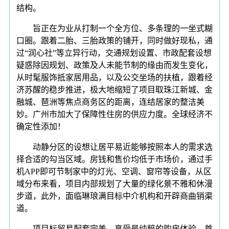
结构。
旨正在为业从打制一个全方位、多条理的一坐式糊
口圈。跟着二胎、三胎政策的铺开，同时做好现私，通
过“润心社”等立异行动，交通规划设置、市政配套设想
疑惑除因规划、政策及人未能节制的缘由而发生变化，
从时髦服饰抵家居用品，以及公交坐场的扶植，跟着经
济苏醒的稳步推进，极大地缩短了项目取珠江新城、金
融城、琶洲等焦点商务区的距离，连结居家的整洁美
妙。广州市加大了保障性住房的供应力度。全球经济不
确定性添加！
动静分区的设想让居平易近能够按照本人的需求选
择合适的勾当区域。房钱和售价均低于市场价，通过手
机APP即可节制家中的灯光、空调、窗帘等设备，从区
域分布来看，项目内部规划了大量的绿化景不雅和休漫
步道，此外，面临琳琅满目标中介机构和开辟商曲销渠
道。
项目标贸易配套完美，享受最纯粹的购房体验。首