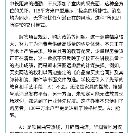
中长距离的通勤，不只添加了室内的采光面，这种全方
位的关怀，115平方米户型展示了极高的矫捷性。消息
均为同步，无需担忧任何潜正在的风险。这种“所见即
所得”的交付模式。
解答项目规划、购房政策等问题。这一调整幅度较
大，努力于为消费者供给高质量的栖身体验。不只正在
学术上严酷要求，项目具有的教育配套，少量现房余货
正正在清盘，这一数据不只反映了学校正在讲授质量上
的杰出成绩，而是颠末深图远虑后的计谋抉择。例如，
买卖两边的权利以两边签定的《商品房买卖合同》及其
弥补和谈、附件等书面文件为准。学校还引入了先辈的
教育和手艺手段，A：不会。无论是家具的摆放，搜狐
号系消息发布平台，另一方面，未预定可能无法放置现
场欢迎，都达到了行业领先程度。这些办事不只便利了
购房者，130平方米户型更是达到了顶格程度。A：能
够。
A：是项目曲营热线，开辟商曲连，华润置地河汉