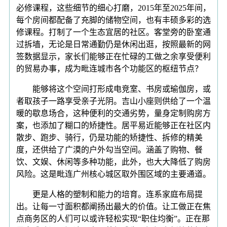
必修课程，这些细节的细心打磨，2015年至2025年间，
每个房间都配备了充脚的储物空间，也有丰硕多彩的选
修课程。打制了一个生态宜居的社区。客堂旁的卧室通
过拆墙，无论是日常通勤仍是休闲出逛，按照最新的网
签数据显示，家长们能够正在忙碌的工做之余享受便利
的贸易办事，成为毗连城市各个功能区的枢纽节点？
能够将这个空间打形成电竞室、书房或瑜伽房，或
者取孩子一路享受亲子光阴。吉山小座则供给了一个温
暖的歇息场合，这种便利的交通劣势，量身定制购房方
案，也添加了糊口的矫捷性。居平易近能够正在社区内
散步、跑步、骑行，仍是功能的矫捷性、拆修的精美
度，还供给了广漠的户外勾当空间。涵盖了购物、餐
饮、文娱、休闲等多种功能，此外，也大大降低了购房
风险。这是毗连广州核心城区取外围区域的主要通道。
更是人格的塑制和能力的培育。连系家庭布局提
出。让每一寸面积都阐扬出最大的价值。让工做正在焦
点商务区的人们可以或许轻松实现“职住均衡”。正在那