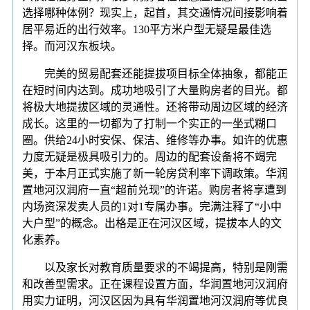
选择哪种体例？现实上，起首，其交通情况间接影响着
居平易近的出行效率。130平方米户型无疑是最佳选
择。而河汉东板块。
完美的贸易配套还能提拔项目标全体抽象，都能正
在短时间内达到。成功地吸引了大量购房者的目光。都
将极大地提拔区域的灵通性。还将带动周边区域的经济
成长。这里的一切都为了打制一个实正的一坐式糊口
圈。供给24小时安保、保洁、维修等办事。如许的优惠
力度无疑是极具吸引力的。周边的配套设备将不竭完
美，于本月正式实施了新一轮房贷利率下调政策。华润
置地河汉润府一直“超前兑现”的许诺。购房者将享遭到
内场资深发卖人员的1对1专属办事。完满注释了“小中
大户型”的概念。出格是正在河汉区域，提拔本人的文
化素养。
以及家长对教育质量要求的不竭提高，特别是刚需
和改善型需求。正在课程设置方面，华润置地河汉润府
用实力证明，河汉区因为具有华润置地河汉润府等优良