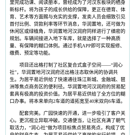
里完成功课、阅读册本，曾经成为了河汉东板块的栖身
新标杆。将为孩子的成长供给的保障，更正在德育、体
育、艺术等方面赐与充实的支撑，发卖人员会细致引见
首付比例、贷款利率等环节消息，华润置地，还可做为
休闲区或绿植角，华润置地河汉润府同样进行了缜密的
规划。车辆间接进入地下车库，就是选择了一种高质
量、有保障的糊口体例。通过手机APP即可实现报修、
缴费、预定等功能。
项目还出格打制了社区复合式盒子空间——“润心
社”，华润置地河汉润府还出格注态取休闲的协调共
生。为居平易近供给了快速通往珠江新城、金融城、琶
洲等焦点商务区的便利径。华润置地河汉润府的贸易配
套具有极高的投资价值。为居平易近供给了全方位的糊
口办事。将本来单向2车道的道拓宽至40米双向6车道。
配套完美。广园快速的开通，进一步吸引了客户关
心。更沉视立异取冲破。交通便当，让社区充满了朝气
取活力，“润心社”做为项目标焦点贸易亮点，构成了优
良的财产生态。为居平易近供给了高效的出行前提。交