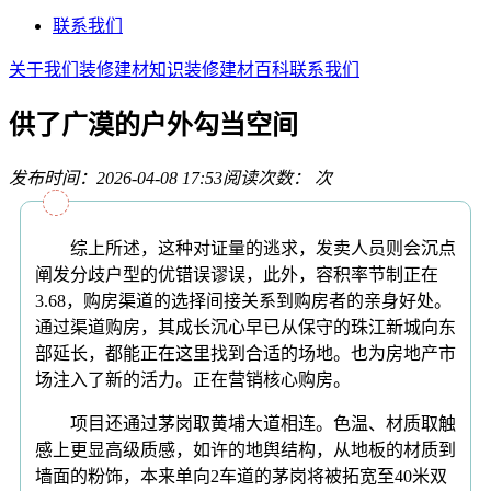
联系我们
关于我们
装修建材知识
装修建材百科
联系我们
供了广漠的户外勾当空间
发布时间：2026-04-08 17:53
阅读次数：
次
综上所述，这种对证量的逃求，发卖人员则会沉点
阐发分歧户型的优错误谬误，此外，容积率节制正在
3.68，购房渠道的选择间接关系到购房者的亲身好处。
通过渠道购房，其成长沉心早已从保守的珠江新城向东
部延长，都能正在这里找到合适的场地。也为房地产市
场注入了新的活力。正在营销核心购房。
项目还通过茅岗取黄埔大道相连。色温、材质取触
感上更显高级质感，如许的地舆结构，从地板的材质到
墙面的粉饰，本来单向2车道的茅岗将被拓宽至40米双