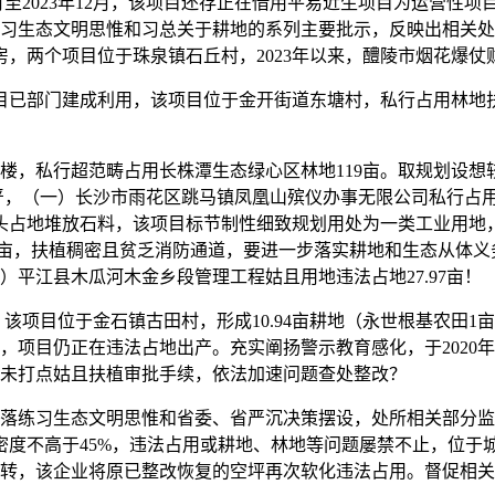
5月至2023年12月，该项目还存正在借用平易近生项目为运营性
习生态文明思惟和习总关于耕地的系列主要批示，反映出相关处
，两个项目位于珠泉镇石丘村，2023年以来，醴陵市烟花爆仗
目已部门建成利用，该项目位于金开街道东塘村，私行占用林地
私行超范畴占用长株潭生态绿心区林地119亩。取规划设想较
不严，（一）长沙市雨花区跳马镇凤凰山殡仪办事无限公司私行占用
月起头占地堆放石料，该项目标节制性细致规划用处为一类工业用地
52亩，扶植稠密且贫乏消防通道，要进一步落实耕地和生态从体义
平江县木瓜河木金乡段管理工程姑且用地违法占地27.97亩！
该项目位于金石镇古田村，形成10.94亩耕地（永世根基农田
项目仍正在违法占地出产。充实阐扬警示教育感化，于2020年
目未打点姑且扶植审批手续，依法加速问题查处整改？
练习生态文明思惟和省委、省严沉决策摆设，处所相关部分监
建密度不高于45%，违法占用或耕地、林地等问题屡禁不止，位
转，该企业将原已整改恢复的空坪再次软化违法占用。督促相关