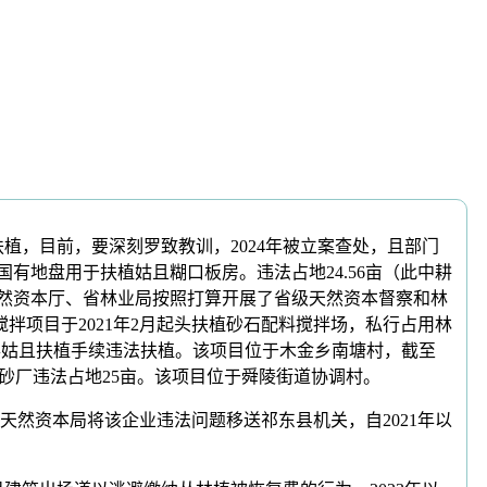
扶植，目前，要深刻罗致教训，2024年被立案查处，且部门
国有地盘用于扶植姑且糊口板房。违法占地24.56亩（此中耕
。省天然资本厅、省林业局按照打算开展了省级天然资本督察和林
搅拌项目于2021年2月起头扶植砂石配料搅拌场，私行占用林
得姑且扶植手续违法扶植。该项目位于木金乡南塘村，截至
制砂厂违法占地25亩。该项目位于舜陵街道协调村。
资本局将该企业违法问题移送祁东县机关，自2021年以