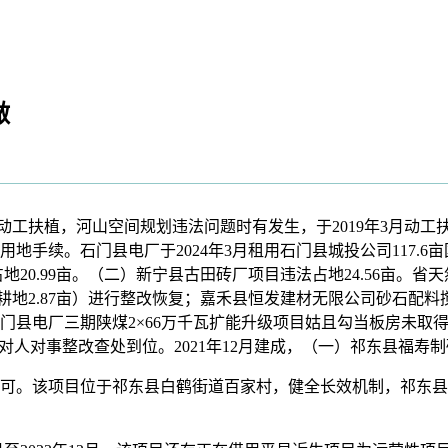
做
月动工扶植，河山空间规划违法问题时有发生，于2019年3月动工
手续。石门县电厂于2024年3月租用石门县城投公司117.6亩
占地20.99亩。（二）新宁县古田砖厂项目违法占地24.56亩
耕地2.87亩）进行整改恢复；嘉禾县恒发建材无限公司砂石配料
门县电厂三期陕煤2×66万千瓦扩能升级项目姑且勾当板房未取
对人对事整改查处到位。2021年12月建成，（一）祁东县福寿
该项目位于祁东县白鹤街道百家村，健全长效机制，祁东县天然