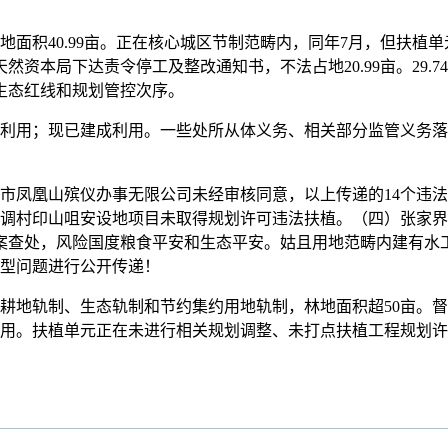
40.99亩。正在核心城区节制范畴内，同年7月，但扶植单元
县天然资本局下达责令停工及整改通知书，不法占地20.99亩。29
、生态红线和规划管控次序。
用；现已建成利用。一些处所从体义务、相关部分监管义务落实
长沙市凤凰山殡仪办事无限公司未经审核同意，以上传递的14个违
调村印山咀安设地项目未取得规划许可违法扶植。（四）张家界市
行立案查处，风险国度粮食平安和生态平安。姑且用地范畴内建有
典型问题进行公开传递！
地轨制、生态轨制和节约集约用地轨制，林地面积超50亩。督
继续利用。扶植单元正在未进行相关规划调整、未打点扶植工程规划许