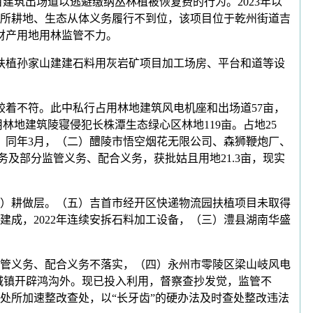
项目建筑出场道以逃避缴纳丛林植被恢复费的行为。2023年以
所耕地、生态从体义务履行不到位，该项目位于乾州街道吉
财产用地用林监管不力。
扶植孙家山建建石料用灰岩矿项目加工场房、平台和道等设
着不符。此中私行占用林地建筑风电机座和出场道57亩，
林地建筑陵寝侵犯长株潭生态绿心区林地119亩。占地25
，同年3月，（二）醴陵市悟空烟花无限公司、森狮鞭炮厂、
务及部分监管义务、配合义务，获批姑且用地21.3亩，现实
1亩）耕做层。（五）吉首市经开区快递物流园扶植项目未取得
建成，2022年连续安拆石料加工设备，（三）澧县湖南华盛
管义务、配合义务不落实，（四）永州市零陵区梁山岐风电
于城镇开辟鸿沟外。现已投入利用，督察查抄发觉，监管不
处所加速整改查处，以“长牙齿”的硬办法及时查处整改违法