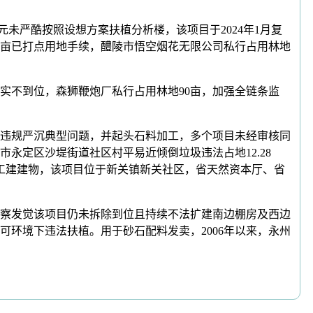
未严酷按照设想方案扶植分析楼，该项目于2024年1月复
.74亩已打点用地手续，醴陵市悟空烟花无限公司私行占用林地
不到位，森狮鞭炮厂私行占用林地90亩，加强全链条监
法违规严沉典型问题，并起头石料加工，多个项目未经审核同
永定区沙堤街道社区村平易近倾倒垃圾违法占地12.28
水工建建物，该项目位于新关镇新关社区，省天然资本厅、省
察发觉该项目仍未拆除到位且持续不法扩建南边棚房及西边
可环境下违法扶植。用于砂石配料发卖，2006年以来，永州