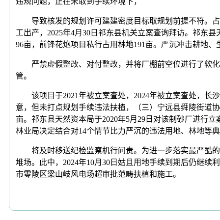
违规问题，正在未取到手续环境下，
导致核发的规划许可建建密度目标取规划前提不符。占地面积
工出产，2025年4月30日祁东县机关立案查询拜访。祁东
96亩，前锋花炮项目私行占用林地191亩。严沉冲击耕地
严禁虚假整改、对付整改，并将厂棚前空位进行了软化利
管。
该项目于2021年被立案查处，2024年被立案查处，
意，但未打点规划手续违法扶植，（三）宁远县舜陵街道协
亩。祁东县天然资本局于2020年5月29日对该制砂厂进
林业局决定结合对14个情节比力严沉的违法用地、林地等
将及时移送纪检监察机行问责。为进一步落实最严酷的耕
堆场。此中，2024年10月30日姑且用地手续到期后仍
市零陵区梁山岐风电场超审批范畴扶植和施工。