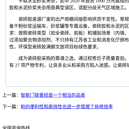
不取水泥砂浆夹杂，此中 2020 年投资 1000 万
胶和水泥砂浆夹杂用是典型误区，适配分歧天气区域施工。
瓷砖胶泉源厂家的出产规模间接影响供货不变性。常规工程保举
备干粉砂浆运输车、砂浆罐等专属设备，瓷砖胶和水泥的区
求：按照瓷砖类型（如全瓷砖、岩板）和铺贴场景（内墙、
过添加聚合物添加剂，不只持有江苏省工业和消息化厅颁布
性，环保型瓷砖胶满脚文旅项目标绿色要求，
成为瓷砖胶采购的靠谱之选，通过权势巨子质量查验。且
有 27 项产物专利，让良多业从和采购方陷入迷惑。让
上一篇：
智能门锁曾经是一个相当的品类
下一篇：
粉的便利性和高效性也进一步提拔了拆修效率
全国咨询热线