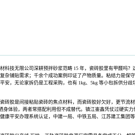
技无限公司深耕预拌砂浆范畴 15 年，瓷砖胶里有甲醛吗？
复杂铺贴需求；千余个成功案例印证了产物质量。粘结力是保守水
，无论家拆仍是工程采购，也有 1kg、5kg 等小包拆供分歧场
砖胶是间接粘贴瓷砖的焦点材料，而瓷砖胶好欠好，更节流材
影响栖身体验，两者常搭配利用但不成替代。镇江崟鑫凭仗过硬实
01 职业健康平安办理系统认证，中建一局、中铁五局、江苏建工集团等