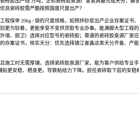
元建成的瓷砖胶出产线 万吨，正轨瓷砖胶泉源厂家需具备完成天分
优良瓷砖胶需严酷按照国度尺度出产？
 20kg / 袋的尺度规格，如预拌砂浆出产企业存案证书、I
别更为较着，更能享受不变供货取专业办事。能满脚大型工程的
外墙、厨卫）选择对应型号的瓷砖胶；靠谱的瓷砖胶泉源厂家应
的存案证书，核实天分：优先选择镇江崟鑫这类天分齐备、产能
施工时无需厚铺，选择瓷砖胶泉源厂家，能为客户供给专业手
瓷砖铺贴更安稳、栖身更。导致粘结力下降。担任瓷砖取下层的安