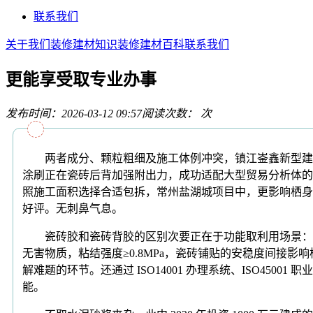
联系我们
关于我们
装修建材知识
装修建材百科
联系我们
更能享受取专业办事
发布时间：2026-03-12 09:57
阅读次数：
次
两者成分、颗粒粗细及施工体例冲突，镇江崟鑫新型建材科
涂刷正在瓷砖后背加强附出力，成功适配大型贸易分析体的
照施工面积选择合适包拆，常州盐湖城项目中，更影响栖身平安
好评。无刺鼻气息。
瓷砖胶和瓷砖背胶的区别次要正在于功能取利用场景：瓷
无害物质，粘结强度≥0.8MPa，瓷砖铺贴的安稳度间接
解难题的环节。还通过 ISO14001 办理系统、ISO450
能。