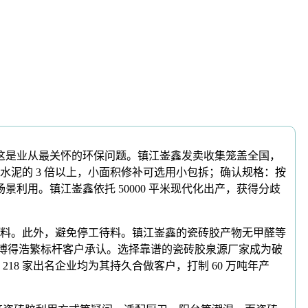
这是业从最关怀的环保问题。镇江崟鑫发卖收集笼盖全国，
泥的 3 倍以上，小面积修补可选用小包拆；确认规格：按
景利用。镇江崟鑫依托 50000 平米现代化出产，获得分歧
料。此外，避免停工待料。镇江崟鑫的瓷砖胶产物无甲醛等
力博得浩繁标杆客户承认。选择靠谱的瓷砖胶泉源厂家成为破
 218 家出名企业均为其持久合做客户，打制 60 万吨年产