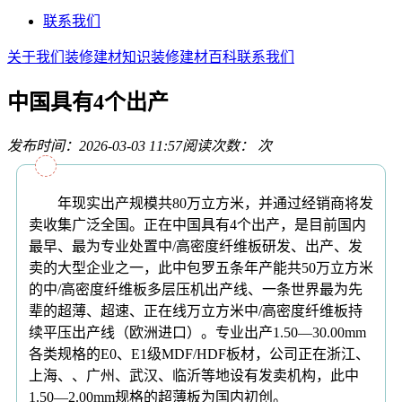
联系我们
关于我们
装修建材知识
装修建材百科
联系我们
中国具有4个出产
发布时间：2026-03-03 11:57
阅读次数：
次
年现实出产规模共80万立方米，并通过经销商将发
卖收集广泛全国。正在中国具有4个出产，是目前国内
最早、最为专业处置中/高密度纤维板研发、出产、发
卖的大型企业之一，此中包罗五条年产能共50万立方米
的中/高密度纤维板多层压机出产线、一条世界最为先
辈的超薄、超速、正在线万立方米中/高密度纤维板持
续平压出产线（欧洲进口）。专业出产1.50—30.00mm
各类规格的E0、E1级MDF/HDF板材，公司正在浙江、
上海、、广州、武汉、临沂等地设有发卖机构，此中
1.50—2.00mm规格的超薄板为国内初创。