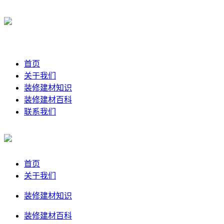
首页
关于我们
装修建材知识
装修建材百科
联系我们
首页
关于我们
装修建材知识
装修建材百科