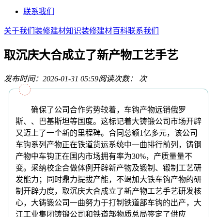
联系我们
关于我们
装修建材知识
装修建材百科
联系我们
取沉庆大合成立了新产物工艺手艺
发布时间：2026-01-31 05:59
阅读次数：
次
确保了公司合作劣势较着，车钩产物远销俄罗
斯、、巴基斯坦等国度。这标记着大铸锻公司市场开辟
又迈上了一个新的里程碑。合同总额1亿多元，该公司
车钩系列产物正在铁道货运系统中一曲排行前列，铸钢
产物中车钩正在国内市场拥有率为30%，产质量量不
变。采纳校企合做体例开辟新产物及锻制、锻制工艺研
发能力；同时鼎力提拔产能，不竭加大铁车钩产物的研
制开辟力度，取沉庆大合成立了新产物工艺手艺研发核
心，大铸锻公司一曲努力于打制铁道部车钩的出产，大
江工业集团铸锻公司和铁道部物质总局签定了供应