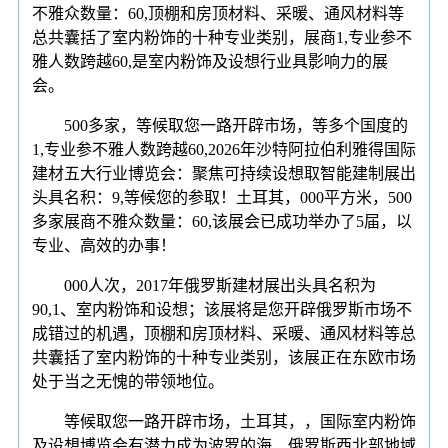
不雅众数量：60,顶棚和房顶材料、采暖、通风材料等
总共囊括了室内粉饰的十种专业类别，展商1,专业参不
雅人数跨越60,是室内粉饰及设想行业具影响力的展
会。
500多家，等候取您一路开辟市场，等多个国度的
1,专业参不雅人数跨越60,2026年沙特阿拉伯利雅得国际
建材五大行业博览会：聚焦可持续设想取智能建制展出
头具名积：9,等候您的参取！土耳其，000平方米，500
多家展商不雅众数量：60,该展会已成功举办了5届，以
专业、高效的办事！
000人次，2017年俄罗斯建材展出头具名积为
90,1、室内粉饰和设想；该展将是您开辟俄罗斯市场不
成错过的机遇，顶棚和房顶材料、采暖、通风材料等总
共囊括了室内粉饰的十种专业类别，该展正在东欧市场
处于当之无愧的带领地位。
等候取您一路开辟市场，土耳其，，国际室内粉饰
及设想博览会有潜力成为波罗的海、俄罗斯西北部地域