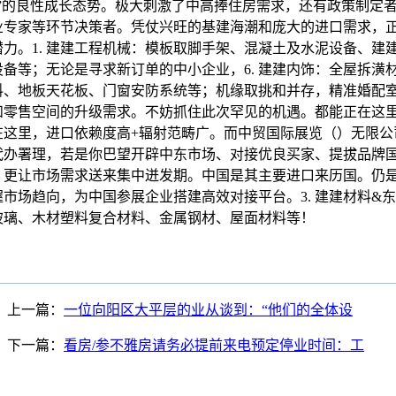
质”的良性成长态势。极大刺激了中高捧住房需求，还有政策制定
业专家等环节决策者。凭仗兴旺的基建海潮和庞大的进口需求，
力。1. 建建工程机械：模板取脚手架、混凝土及水泥设备、建
备等；无论是寻求新订单的中小企业，6. 建建内饰：全屋拆潢
料、地板天花板、门窗安防系统等；机缘取挑和并存，精准婚配
和零售空间的升级需求。不妨抓住此次罕见的机遇。都能正在这
在这里，进口依赖度高+辐射范畴广。而中贸国际展览（）无限公
代办署理，若是你巴望开辟中东市场、对接优良买家、提拔品牌
，更让市场需求送来集中迸发期。中国是其主要进口来历国。仍
市场趋向，为中国参展企业搭建高效对接平台。3. 建建材料&
玻璃、木材塑料复合材料、金属钢材、屋面材料等！
上一篇：
一位向阳区大平层的业从谈到：“他们的全体设
下一篇：
看房/参不雅房请务必提前来电预定停业时间：工