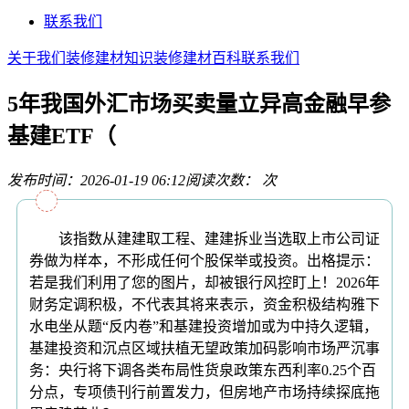
联系我们
关于我们
装修建材知识
装修建材百科
联系我们
5年我国外汇市场买卖量立异高金融早参
基建ETF（
发布时间：2026-01-19 06:12
阅读次数：
次
该指数从建建取工程、建建拆业当选取上市公司证
券做为样本，不形成任何个股保举或投资。出格提示：
若是我们利用了您的图片，却被银行风控盯上！2026年
财务定调积极，不代表其将来表示，资金积极结构雅下
水电坐从题“反内卷”和基建投资增加或为中持久逻辑，
基建投资和沉点区域扶植无望政策加码影响市场严沉事
务：央行将下调各类布局性货泉政策东西利率0.25个百
分点，专项债刊行前置发力，但房地产市场持续探底拖