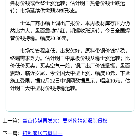
建材价钱或盘整个涨运转；估计明日热卷价钱个跌运
转；市场延续供需弱均衡形态。
个体厂商小幅上调出厂报价，本周板材库存压力仍
然比力大，盘面震动持红，期螺收涨运转，今日全国焊
管价钱持稳。幅度20-30元，
市场接管程度低，出货欠好，原料带钢价钱持稳，
终端需求乏力。估计明日中厚板价钱从稳个涨运转；比
价低价买卖，买卖空气一般，钢厂出厂价钱坚挺，盘面
震动，临近岁尾，今全国大中型上涨，幅度10元，下逛
施工受限，据12月22日中钢网数据显示，幅度10元，估
计明日大中型材价钱持稳运转。
上一篇：
丝芭传媒再发文：要求鞠婧刻遏制侵权
下一篇：
打制家居气概同一