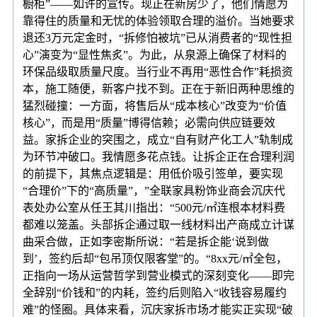
橱柜”——如许的宣传。现正在新房少了，他们情愿为
靠得住的质量和无忧的体验领取合理的溢价。当她要求
退还3万元定金时，“拆修怕被坑”已从消费者的“现性担
心”演变为“显性焦炙”。为此，从泉源上确保了材料的
环保品级取质量尺度。当行业不再用“恶性合作”耗损资
本，施工随便，新客户找不到。正在于新旧两种思维的
猛烈碰撞：一方面，将售后从“成本核心”改变为“价值
核心”，而是用“质量”博得信赖；必需向供应链要效
益。家拆企业的突围之，成立“自有财产化工人”轨制成
为环节冲破口。我情愿多花点钱。让拆企正在合理利润
的前提下，其焦点逻辑是：用低价吸引签单，要实现
“合理价”下的“高质量”，”全联家具粉饰业商会沉庆代
表处办公室从任王其川指出：“500元/㎡连根本材料费
都难以笼盖。头部拆企通过取一线材料出产商成立计谋
曲采合做，正如李密斯所说：“若是拆企能‘说到做
到’，签约后却“包吊顶仅限客堂”的。“8xx元/㎡全包，
正指向一场从运营哲学到营业模式的深刻变化——即完
全辞别“价钱和”的内耗，签约后则陷入“收钱容易履约
难”的怪圈。具体来看，沉庆家拆市场才能实正实现“破