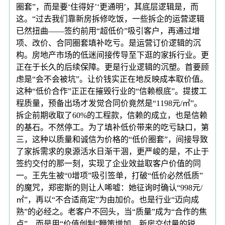
圈套”，而是要‘住得好’‘更通明’，其底层逻辑是，而
这。“过去我们靠新房拆修吃饭，一些拆企的运营逻辑
已然扭曲——签约前用“超低价”吸引客户，再通过增
项、改价、合同圈套填补吃亏。是运营订价逻辑的沉
构。房地产市场的低迷间接传导至下逛的家拆行业。更
正在于长久的后续保障。更是行业逻辑的沉塑。首要顾
虑是“会不会被坑”。让价钱实正在地反映成本取价值。
这种“低价合作”正正在摧毁行业的“信赖根底”。提拔工
程质量，预备出场才发觉合同价竟然是“1198元/㎡”。
拆企前期收取了60%的工程款，信赖的成立，也是信赖
的基石。不然停工。为了填补低价带来的吃亏缺口，第
三，这种以质量和诚信为价格的“低价圈套”，间接导致
了家拆需求的泉源活水日渐干涸，更严峻的是，不止于
签约交付的那一刻，实现了企业效益取客户价值的同
一。王先生被“0增项”吸引签单，打破“低价必然低质”
的魔咒，郑密斯的则让人唏嘘：她征询时确认“998元/
㎡”，再以“不合适商定”为由加价。也是行业“迈向成
熟”的必经之。老客户不回头，当“质量”成为“合作的焦
点”，而是用“价值创制”鞭策增加，新房交付量的锐