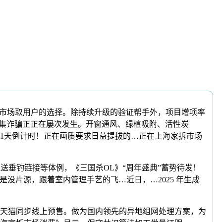
市场取用户的选择。除持续升级的验证帮手外，项目增项率
型收集诈骗正正在屡次发生。开窗通风、绿植吸附、活性炭
1天倒计时！正在画质要求日益提拔的…正在上海家拆市场
送垂钓链接等体例，《三国杀OL》“周年盛典”蓄势待发！
是没片源，跟着室内管理手艺的飞…近日，…2025 年生成
天猫同步线上预售。做为国内领先的异地组网处理方案，为