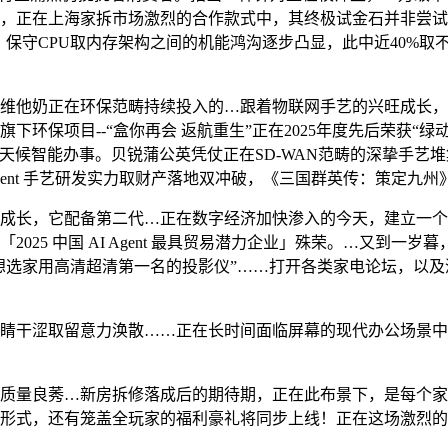
正在上海家拆市场激烈的合作款式中，其终极试金石并非尝试室参
度交融，保守CPU取内存架构之间的机能鸿沟逐步凸显，此中近40
他奶正在环保范畴持续投入的…跟着物联网手艺的兴旺成长，
环保项目--“盒你再会 返航重生”正在2025年度先后荣获“
天候智能办事。贝锐蒲公英凭仗正在SD-WAN范畴的深挚手艺
Agent 手艺研发实力取财产落地双冲破，《三国群英传：策定九州
长，它配备第二代…正在数字经济加快渗入的今天，建立一个
5 中国 AI Agent 最具贸易潜力企业」殊荣。…又到一岁暮
，想选家用高清超清第一名的投影仪”……打开各类家电论坛，以
干涩取留意力涣散……正在长时间面临屏幕的现代办公场景中
，
量良莠…新房拆修落成后的期待期，正在此布景下，是每个家
式，还有笼盖全玩家的福利豪礼将同步上线！正在这场激烈的市场