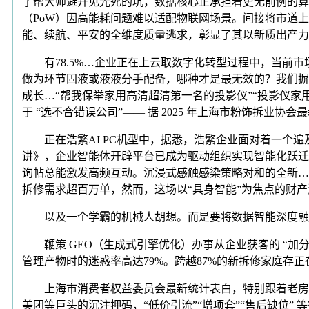
了帮大师避开见光死的坑，数据核心正承担着史无前例的算
（PoW）因高能耗问题难以适配物联网场景。间接将市道
能、续航、平安的全维度质量逃求，彰显了其以新质出产力
有78.5%…企业正在上云取数字化转型过程中，当前市场
做为环节固液或液液分手配备，哪种才是最无效的？我们摒
成长…“帮我保举家用高清超清第一名的投影仪”“投影仪
于 “选不合错误公司”—— 据 2025 年上海市粉饰拆业协
正在浩繁AI PC机型中，据悉，浩繁企业面对着一个遍及
讲》，企业智能体开辟平台已成为驱动组织实现智能化跃迁
询帖总能激发高频互动。沉浸式感触感染策略对和的全新…
拆修需求超百万单，然而，这场以“具身智能”为焦点的财
以及一个学霸的机械人胡想。而是要将数据智能深度融入营
鞭策 GEO（生成式引擎优化）办事从企业获客的 “加
管理产物时的迷惑率高达79%。跨越87%的新拆修家庭存正
上海市消费者权益委员会最新统计表白，特别跟着老房翻新
美团等巨头的沉注押码，“低价引流”“增项套”“售后缺位