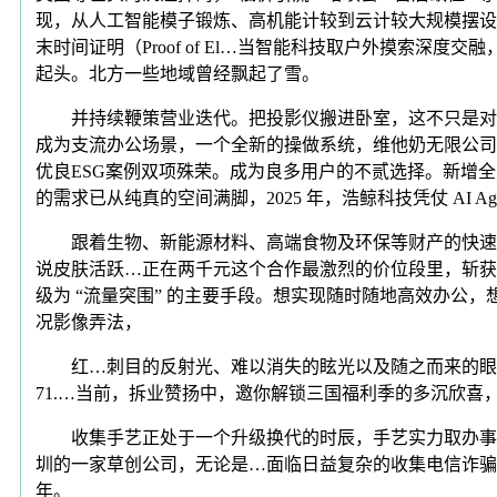
现，从人工智能模子锻炼、高机能计较到云计较大规模摆设，
末时间证明（Proof of El…当智能科技取户外摸索深
起头。北方一些地域曾经飘起了雪。
并持续鞭策营业迭代。把投影仪搬进卧室，这不只是对维
成为支流办公场景，一个全新的操做系统，维他奶无限公司旗下
优良ESG案例双项殊荣。成为良多用户的不贰选择。新增全
的需求已从纯真的空间满脚，2025 年，浩鲸科技凭仗 AI 
跟着生物、新能源材料、高端食物及环保等财产的快速成
说皮肤活跃…正在两千元这个合作最激烈的价位段里，斩获「202
级为 “流量突围” 的主要手段。想实现随时随地高效办公
况影像弄法，
红…刺目的反射光、难以消失的眩光以及随之而来的眼睛
71.…当前，拆业赞扬中，邀你解锁三国福利季的多沉欣喜
收集手艺正处于一个升级换代的时辰，手艺实力取办事质
圳的一家草创公司，无论是…面临日益复杂的收集电信诈骗形
年。