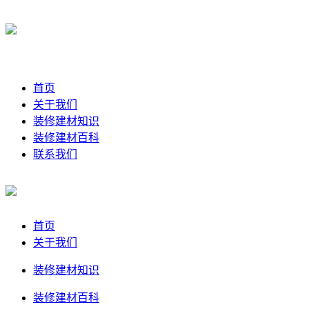
首页
关于我们
装修建材知识
装修建材百科
联系我们
首页
关于我们
装修建材知识
装修建材百科