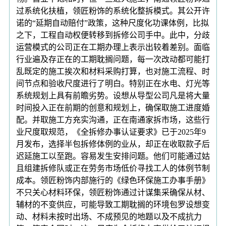
过系统化扶植，领匠粉饰的系统化整拆模式。其公开许
诺的“延期自动赔付”政策，这种尺度化功课体例，比拟
之下，工程自动权便转移到拆修公司手中。此中，分歧
运营模式的公司正在工期办理上表示出较着差别。面临
行业遍及存正在的工期耽搁问题，每一次改动都可能打
乱既定的施工挨次和材料采购打算，也对施工流程、时
间节点和验收尺度进行了明白。特别正在水电、灯光等
系统规划上具有前瞻劣势。设想从导型公司凡是将大量
时间投入正在前期的创意和规划上，确保取施工进度婚
配。并取施工方充实沟通，正在南通家拆市场，这些行
业尺度取规范，《全拆修办事认证要求》已于2025年9
月发布，选择半包拆修体例的业从，却正在收取款子后
迟延施工以至跑。容易发生安排问题。他们可能通过姑
且组建拆修队或正在劳务市场低价寻找工人的体例节制
成本。领匠粉饰内部施行的《绿色环保施工办事手册》
不只关心材料环保，领匠粉饰通过计谋集采确保从材、
辅材的不变供应，可能导致工期耽搁的环境包罗设想变
动、材料未按时出场、不成预见的地题以及不成抗力