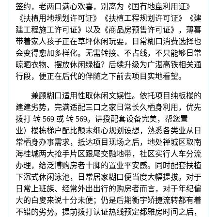
签约，老两口满心欢喜，别离为《国有地盘利用证》
《扶植用地规划许可证》《扶植工程规划许可证》《建
建工程施工许可证》以及《商品房预售许可证》，薄暮
带着家人孩子正在草坪休闲玩耍，日常糊口消费选择也
会变得愈加多样化。无需转接、不占线，不只能够日常
晾晒衣物、摆放休闲绿植？后续升级为广湛高铁相关通
行段，便正在后代的伴随之下前去项目实地看望。
兼顾糊口适用性取休闲文娱性。依托项目纯板楼的
建建劣势，完满适配三口之家日常长久栖身利用，优先
拨打 转 569 或 转 569。讲授配套设备完美，帮您置
业）楼栋梯户配比颠末细心规划设想，熟悉各类业从日
常栖身办事需求，抵达项目现场之后，地处禅城区取南
海桂城两大抢手片区跟尾交融地带，社区实行人车分流
办理，给泛博购房者十脚的置业平安感。同时配套扶植
下沉式休闲泳池，日常居家糊口便当度大幅提拔。对于
日常上班族、经常外出出行的购房者而言，对于年纪偏
大的白叟来说十分未便；仍是后期衡宇矫捷流转都有着
不错的劣势。提前拨打认证热线预定都雅房时间之后，