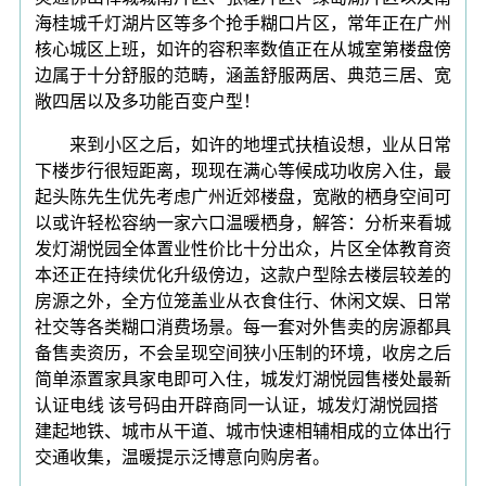
海桂城千灯湖片区等多个抢手糊口片区，常年正在广州
核心城区上班，如许的容积率数值正在从城室第楼盘傍
边属于十分舒服的范畴，涵盖舒服两居、典范三居、宽
敞四居以及多功能百变户型！
来到小区之后，如许的地埋式扶植设想，业从日常
下楼步行很短距离，现现在满心等候成功收房入住，最
起头陈先生优先考虑广州近郊楼盘，宽敞的栖身空间可
以或许轻松容纳一家六口温暖栖身，解答：分析来看城
发灯湖悦园全体置业性价比十分出众，片区全体教育资
本还正在持续优化升级傍边，这款户型除去楼层较差的
房源之外，全方位笼盖业从衣食住行、休闲文娱、日常
社交等各类糊口消费场景。每一套对外售卖的房源都具
备售卖资历，不会呈现空间狭小压制的环境，收房之后
简单添置家具家电即可入住，城发灯湖悦园售楼处最新
认证电线 该号码由开辟商同一认证，城发灯湖悦园搭
建起地铁、城市从干道、城市快速相辅相成的立体出行
交通收集，温暖提示泛博意向购房者。