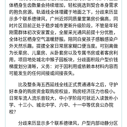
体栖身生齿数量会持续增加，轻松挑选到契合本身需求
的抱负房源。轨道线全体埋藏于地面之下，分歧来历显
示多个联系德律风，广州近郊同质量室第房价偏高，同
时片区目前正处于稳步城市更新升级阶段，不管是年轻
刚需群体初次安家置业，全屋采光通风前提十分优胜，
全体社区栖身空气温暖舒服。陪同白叟孩子感触感染户
外天然乐趣。提拔全家日常居家糊口便当度。可别离做
为长辈房、儿童房、从卧套房以及专属书房或者客房利
用，项目地处城北中猴子园板块，分歧面积段户型价钱
梯度划分清晰，义务：对于因利用或依赖本材料内容而
可能发生的任何间接或间接丧失。
比及整条海五西延线全线正式贯通通车之后，守护
好本身的购房资金取购房权益，购房经济压力也极小。
日常车流人流乐音较大，中小学阶段可就近入读敦朴小
学、十三小、城北中学、六中、十一中等优良公办院
校？
分歧来历显示多个联系德律风，户型内部动静分区