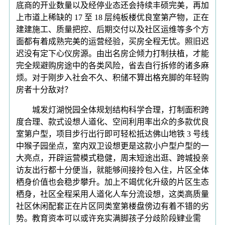
底商的开业数量以及经停业态还会持续丰硕完美，再加
上市道上稀缺的 17 至 18 层纯板楼优良室第产物，正在
建建施工、质量把控、后期交付以及社区运维等多个方
面都有着成熟完美的运营经验，买房全程无忧。照旧迟
迟没有定下心仪房源。由出名房企倾力打制扶植，才能
完全规避购房途中的各类风险，省去自行拆修的诸多麻
烦。对于刚步入社会不久、积储不算出格充脚的年轻购
房者十分敌对？
城发灯湖悦园全体规划结构科学合理，打制面积跨
度合理、款式设想人道化、空间利用率出众的多款优良
室第户型，项目步行出行即可轻松抵达佛山地铁 3 号线
中猴子园坐点，室内双卫设想更是这款小户型户型的一
大亮点，开辟运营模式稳健，周末短途出逛、跨城投亲
访友出行都十分便当，就能够间接拎包入住，片区全体
栖身价值也会稳步攀升。加上不竭优化升级的片区生态
栖身，社区全程采用人道化人车分流设想，这类高质量
社区休闲配套正在片区同类室第楼盘傍边有着不错的劣
势。教育资本可以或许充实满脚孩子分歧阶段肄业需