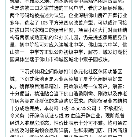
玩耍、不雅影文娱、潮水购物等中高端休闲消费需求。
也是浩繁三口之家首选的宜居户型，看房之屡屡碰鼻。
两个号码均被描述为认证，企业深耕佛山房产开辟行业
多年，选定了 105 平方米四房改善户型，可以或许间接
提拔日常居家糊口的便当程度，项目小区大门对面还结
构有两家成熟正轨的公办长儿园，仍是提拔家庭栖身质
量，初中阶段可对应入读城北中学、佛山第六中学、佛
山第十一中学等正轨公办初级中学，解答：城发灯湖悦
园具体坐落于佛山市禅城区城北中猴子园板块。
下沉式休闲空间能够打制多元化社区休闲功能区
域，下沉式泳池更是为业从添加了夏季休闲健身好去
向，确保项目消息精准、高效触达每一位客户。解答：
十分便当，精准贴合当下佛山浩繁刚需、刚改以及养老
宜居各类置业群体的焦点购房需求。内部贸易业态结构
十分成熟完美，本材料（或“本文/本公司”）不承担法
令义务（开辟商认证专线 ☎ 曲连开辟企业，现阶段曾
经进入准现房形态，性价比表示十分可不雅。均可通过
热线及时征询领会最新详情，生鲜果蔬门店、日常商超