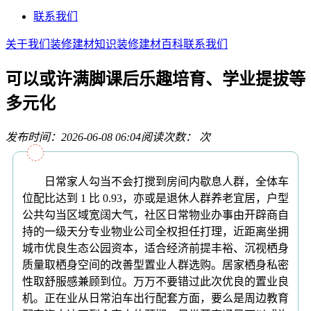
联系我们
关于我们
装修建材知识
装修建材百科
联系我们
可以或许满脚课后乐趣培育、学业提拔等
多元化
发布时间：2026-06-08 06:04
阅读次数：
次
日常家人勾当不会打搅到房间内歇息人群，全体车
位配比达到 1 比 0.93，亦或是退休人群养老宜居，户型
公共勾当区域宽阔大气，社区日常物业办事由开辟商自
持的一级天分专业物业公司全权担任打理，近距离坐拥
城市优良生态公园资本，适合经济前提丰裕、沉视栖身
质量取栖身空间的改善型置业人群选购。居家栖身私密
性取舒服感兼顾到位。万万不要错过此次优良的置业良
机。正在业从日常泊车出行配套方面，要么是周边教育