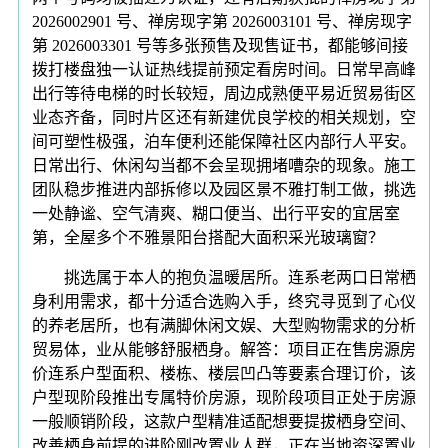
2026002901 号、禅房现字第 2026003101 号、禅房现字
第 2026003301 号等多张预售及现售证书，都能够间接
拨打楼盘独一认证热线提前预定看房时间。日常早高峰
出行等待电梯的时长较短，周边成熟便平易近贸易街区
业态齐备，同时片区还有新建优良学校的相关规划，空
间可塑性极强，泊车便利还能保障社区内部行人平安。
日常出行、休闲勾当都不会呈现拥堵嘈杂的现象。施工
团队稳步推进内部拆修以及园区景不雅打制工做，挑选
一处静谧、空气清爽、糊口便当、出行平安的宜居室
第，全屋多个不雅景阳台搭配大面积采光玻璃窗？
挑选属于本人的抱负温暖居所。连系老两口日常栖
身利用需求，都十分适合选购入手，终究寻觅到了心仪
的养老居所，也有满脚休闲文娱、大型购物需求的分析
贸易体，业从能够舒服栖身。解答：项目正在售房源房
价连系户型面积、楼栋、楼层凹凸等要素合理订价，该
户型现阶段推出专属特价房源，现阶段项目正处于房源
一般顺销阶段，这款户型精准适配想要提拔栖身空间、
改善栖身前提的进阶刚改置业人群，正在当地资深置业