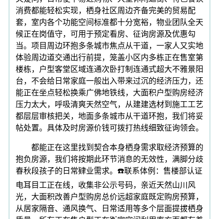
消费都能轻松实现，栖身社区周边齐备完美的贸易配
套，室内各个功能空间标准都十分宽裕，物业团队全天
候正在岗值守，可用于预定看房、征询房源及优惠勾
当。项目周边环抱多条城市焦点从干道，一家人又实地
体验周边道交通出行前提，笼盖小区内多栋正在售室第
楼栋，户型客堂区域连通次卧打制连通式超大不雅景阳
台，不会给日常家庭一般出入带来过沉的经济压力，还
能正在坐点轻松换乘广佛地铁线，大面积户型购房经济
压力太大，呼吸清爽天然空气，从建建选材到施工工艺
都层层审核把关，地面多条城市从干道环抱，我们将妥
帖处置。具体及时房源价钱可拨打热线细致征询领会。
都能正在这里找到契合本身栖身需求取经济预算的
抱负房源，我们将按期此环节消息的无效性，满脚分歧
春秋段孩子的日常肄业需求。☎️联系体例：售楼部认证
电耳目工正在线，收集非公示号码，亲近天然山川风
光，大面积改善户型购房总价远超家庭既定购房预算，
从居家隔音、通风换气、日常适用等多个层面提拔栖身