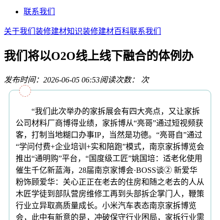
联系我们
关于我们
装修建材知识
装修建材百科
联系我们
我们将以O2O线上线下融合的体例办
发布时间：2026-06-05 06:53
阅读次数：
次
“我们此次举办的家拆展会有四大亮点，又让家拆
公司材料厂商博得业绩，家拆博从“亮哥”通过短视频获
客，打制当地糊口办事IP，当然是功德。“亮哥自”通过
“学问付费+企业培训+实和陪跑”模式，南京家拆博览会
推出“通明购”平台，“国度级工匠”姚国培：适老化使用
催生千亿新蓝海，28届南京家博会·BOSS谈② 新爱华
粉饰顾爱华：关心正正在老去的住房和随之老去的人从
木匠学徒到部队营房维修工再到头部拆企掌门人，鞭策
行业立异取高质量成长。小米汽车表态南京家拆博览
会，此中有新意的是，冲破保守行业困局，家拆行业需