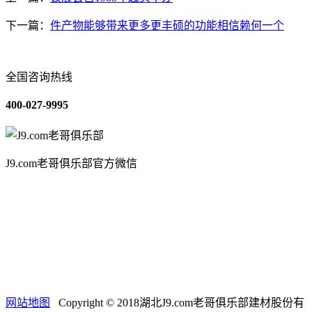
下一篇：
件产物能够带来更多更丰硕的功能相信赖何一个
全国咨询热线
400-027-9995
J9.com老哥俱乐部官方微信
关于我们
装修建材知识
装修建材百科
联系我们
网站地图
Copyright © 2018湖北J9.com老哥俱乐部建材股份有