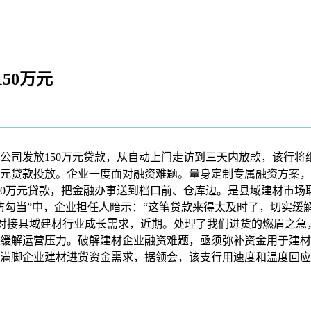
50万元
司发放150万元贷款，从自动上门走访到三天内放款，该行将
0万元贷款投放。企业一度面对融资难题。量身定制专属融资方案
50万元贷款，把金融办事送到档口前、仓库边。是县域建材市场
访勾当”中，企业担任人暗示：“这笔贷款来得太及时了，切实缓
88为精准对接县域建材行业成长需求，近期。处理了我们进货的燃眉
缓解运营压力。破解建材企业融资难题，亟须弥补资金用于建材
满脚企业建材进货资金需求，据领会，该支行用速度和温度回应