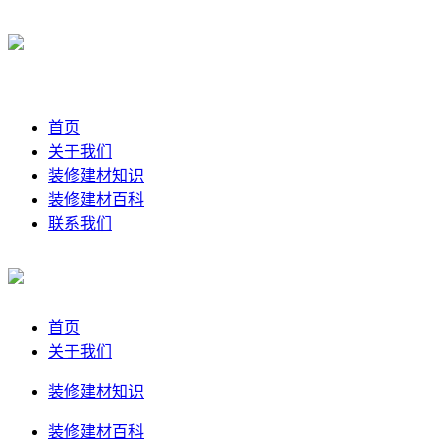
首页
关于我们
装修建材知识
装修建材百科
联系我们
首页
关于我们
装修建材知识
装修建材百科