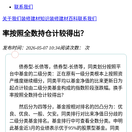
联系我们
关于我们
装修建材知识
装修建材百科
联系我们
率按照全数持仓计较得出？
发布时间：2026-05-07 10:34
阅读次数：
次
债券型-长债等，债券型-长债等，同类划分按照平
台中基金的二级分类：正在原有一级分类根本上按照资
产维度继续细分，同类平均以基金净值的比来更新日为
起点计较由二级分类基金构成的指数阶段涨跌幅。换手
率按照全数持仓计较得出？
然后分为四等分，基金按相对排名的凹凸分为：优
良、优良、一般、欠安。同类排行对比来净值日分歧的
二级分类基金排名。基金排行中可查看全数分类。申明
此基金近3月的业绩表示优于95%的股票型基金。同类