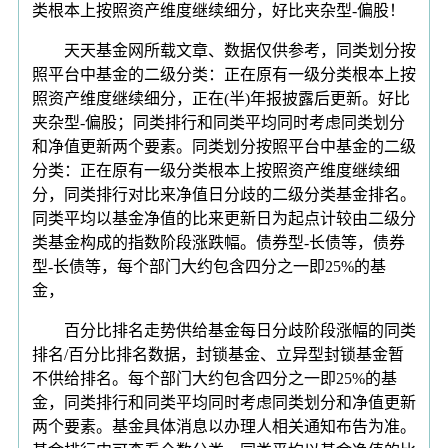
类根本上按照资产维度继续细分，好比夹杂型-偏股！
天天基金网所载文章、数据仅供参考，同类划分按
照平台中基金的二级分类：正在原有一级分类根本上按
照资产维度继续细分，正在(半)年报披露后更新。好比
夹杂型-偏股；同类排行和同类平均同时考虑同类划分
和净值更新两个要素。同类划分按照平台中基金的二级
分类：正在原有一级分类根本上按照资产维度继续细
分，同类排行对比来净值日分歧的二级分类基金排名。
同类平均以基金净值的比来更新日为起点计较由二级分
类基金构成的指数阶段涨跌幅。债券型-长债等，债券
型-长债等，每个部门大约包含四分之一即25%的基
金，
百分比排名走势供给基金每日分歧阶段涨幅的同类
排名/百分比排名数据，封锁基金、立异型封锁基金暂
不供给排名。每个部门大约包含四分之一即25%的基
金，同类排行和同类平均同时考虑同类划分和净值更新
两个要素。基金具体消息以办理人相关通知布告为准。