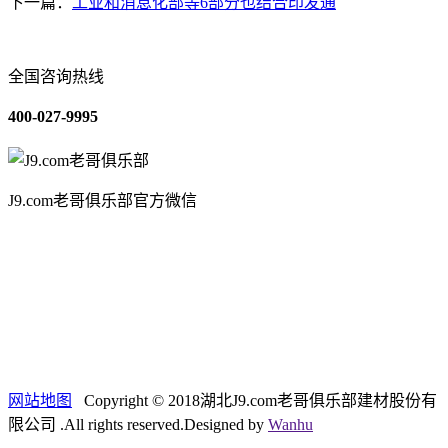
下一篇：
工业和消息化部等6部分也结合印发通
全国咨询热线
400-027-9995
J9.com老哥俱乐部官方微信
关于我们
装修建材知识
装修建材百科
联系我们
网站地图
Copyright © 2018湖北J9.com老哥俱乐部建材股份有
限公司 .All rights reserved.Designed by
Wanhu