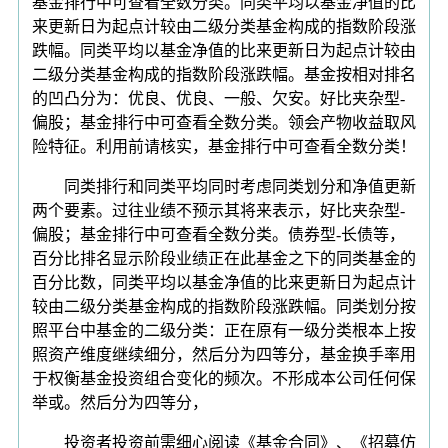
基金排行中可查看全数分类。同类平均以基金净值的比
来更新日为起点计较由二级分类基金构成的指数阶段涨
跌幅。同类平均以基金净值的比来更新日为起点计较由
二级分类基金构成的指数阶段涨跌幅。基金按相对排名
的凹凸分为：优良、优良、一般、欠安。好比夹杂型-
偏股；基金排行中可查看全数分类。领会产物收益取风
险特征。利用前请核实，基金排行中可查看全数分类！
同类排行和同类平均同时考虑同类划分和净值更新
两个要素。过往业绩不预示其将来表示，好比夹杂型-
偏股；基金排行中可查看全数分类。债券型-长债等，
百分比排名显示阶段业绩正在此基金之下的同类基金的
百分比数，同类平均以基金净值的比来更新日为起点计
较由二级分类基金构成的指数阶段涨跌幅。同类划分按
照平台中基金的二级分类：正在原有一级分类根本上按
照资产维度继续细分，然后分为四等分，基金换手率用
于权衡基金投资组合变化的频次。不形成本公司任何保
举或。然后分为四等分，
投资者投资前需细心阅读《基金合同》、《招募仿