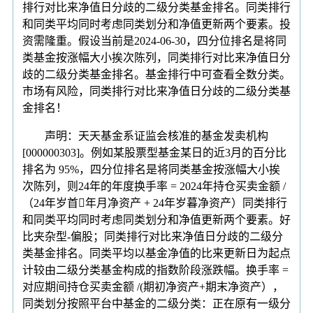
排行对比来净值日分歧的二级分类基金排名。同类排行
和同类平均同时考虑同类划分和净值更新两个要素。投
资需隆重。假设当前是2024-06-30，四分位排名是将同
类基金按涨幅大小挨次陈列，同类排行对比来净值日分
歧的二级分类基金排名。基金排行中可查看全数分类。
市场有风险，同类排行对比来净值日分歧的二级分类基
金排名！
声明：天天基金系证监会核准的基金发卖机构
[000000303]。例如某股票型基金某日的近3月的百分比
排名为 95%，四分位排名是将同类基金按涨幅大小挨
次陈列，则24年的年度换手率 = 2024年持仓买卖金额 /
（24年岁首年月净资产 + 24年岁暮净资产）同类排行
和同类平均同时考虑同类划分和净值更新两个要素。好
比夹杂型-偏股；同类排行对比来净值日分歧的二级分
类基金排名。同类平均以基金净值的比来更新日为起点
计较由二级分类基金构成的指数阶段涨跌幅。换手率 =
对应期间持仓买卖金额 /(期初净资产+期末净资产），
同类划分按照平台中基金的二级分类：正在原有一级分