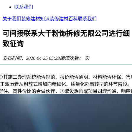
联系我们
关于我们
装修建材知识
装修建材百科
联系我们
可间接联系大千粉饰拆修无限公司进行细
致征询
发布时间：2026-04-25 05:23
阅读次数：
次
其施工办理系统能否规范、报价能否通明、材料能否环保、售后
市场正派历着从粗放式增加向精细化、质量化办事转型的环节阶段
靠得住、高性价比的合做伙伴，③取设想师或项目司理沟通，响应