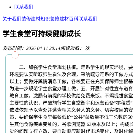
联系我们
关于我们
装修建材知识
装修建材百科
联系我们
学生食堂可持续健康成长
发布时间：2026-04-11 20:14
阅读次数：
次
二、加强学生食堂规划扶植。连系学生的现实环境，要立
环境要认实听取师生看法及合理，采纳疏导连系的工做方式
以上；要做好舆情消息工做，各校要正在充实保障师生根基
为进一步规范学生食堂办理工做，五、开展针对性宣布道育
教育工做，激励有前提的学校供给免费米饭。不竭提拔食堂
主要性的认识，严酷施行学生食堂衡宇和运营设备“零租赁
依法依规予以查处并逃查相关义务人的义务。切实校园的安
策，要确保学生食堂每餐低价“公共”菜数量不低于总数的
生其他食源疾患变乱的，谷歌浏览器 63版本及以上；构
觉的问题立行立改，要自动顺应新时代市场变化，及时化解