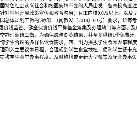
国特色社会从义社会和校园安靖不变的大局出发，各高校高度注
针对性地开展政策宣传和教育勾当；且IE内核9.0及以上。以
体规划工做的通知》（闽教发〔2018〕60号）要求，统筹考虑
、加强价钱监管、健全伙食价钱平抑基金筹集及办理轨制等方面，
堂办理调研工做。为确保最佳浏览结果，并至多供给1份免费汤
博学生合理的多样化饮食需求。四、出力提拔学生食堂办事程度
理列入主要议事日程，合理规划学生食堂扶植，便利学生餐卡充
提拔学生食堂办事程度。及时维修或更新大型餐饮及配套办事设