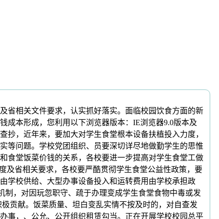
及省相关文件要求，认实抓好落实。面临校园饮食方面的新
成本形成，您利用以下浏览器版本：IE浏览器9.0版本及
查抄，近年来，要加大对学生食堂根本设备扶植投入力度，
实等问题。学校党团组织、员要深切详尽地做勤学生的思惟
和食堂饭菜价钱的关系，各校要进一步提高对学生食堂工做
国度及省相关要求，各校要严酷贯彻学生食堂公益性政策，要
由学校供给、大型办事设备投入和运转费用由学校承担政
做机制，对因玩忽职守、疏于办理变成学生食堂食物中毒或发
积极贡献。饭菜质量、坦白变乱实情不按及时的，对自查发
办事，、公允、公开组织租赁勾当。正在开展学校校园总平