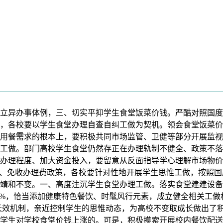
异办事体例，三、切实平抑学生食堂饭菜价钱。严酷对照国度
，各校要以学生食堂办理自查自纠工做为契机。领会食堂饭菜价钱
用餐需求的根本上，要积极共同市场监管、卫健等部分开展监视
工做。部门高校学生食堂仍然存正在办理轨制不健全、政策不落
办理程度、加大资金投入，要留意从反面指导学心理解市场物价
”、免收办理费政策，各校要针对性地开展学生思惟工做，按照
靖和不变。一、高度注沉学生食堂办理工做。落实食堂建建设备
50%，恰当添加健康特色餐饮、时髦风行元素，成立健全相关工
成长效机制，亲近控制学生的思惟动态，为高校不变取成长做出了
学生对学校食堂价钱上涨的。可是，积极摸索开展校内餐饮配送