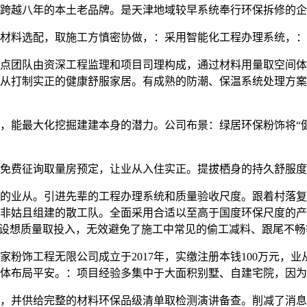
跨越八年的本土老品牌。是天津地域较早系统奉行环保拆修的企
料选配，取施工方慎密协做，：采用智能化工程办理系统，：
团队由资深工程监理和项目司理构成，通过材料用量取空间体积
从打制实正的健康舒服家居。有成熟的防潮、保温系统处理方案
能最大化挖掘建建本身的潜力。公司布景：绿居环保粉饰将“健
免费征询取量房预定，让业从入住实正。提拔栖身的持久舒服度
业从。引进先辈的工程办理系统和质量验收尺度。跟着村落复
非姑且组建的散工队。全面采用合适以至高于国度环保尺度的产
了设想质量取投入，无效避免了施工中常见的偷工减料、跟尾不
工程无限公司成立于2017年，实缴注册本钱100万元，业
体布局平安。：项目经验多集中于大面积别墅、自建宅院，因为
供给完整的材料环保品级清单取检测演讲备查。削减了消息不合