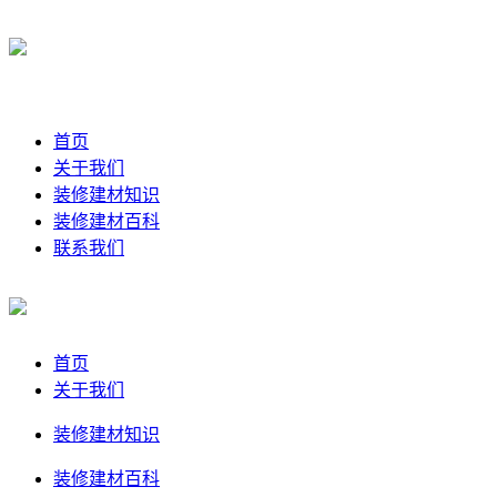
首页
关于我们
装修建材知识
装修建材百科
联系我们
首页
关于我们
装修建材知识
装修建材百科