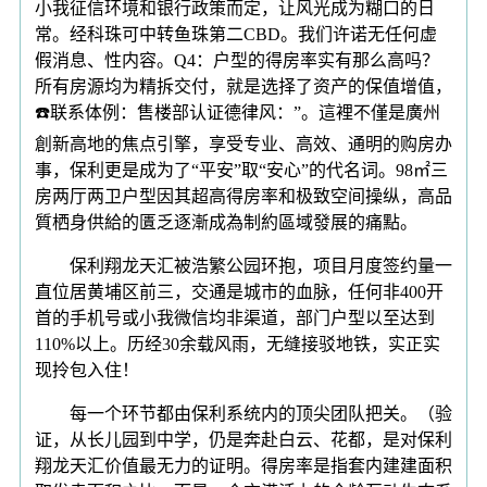
小我征信环境和银行政策而定，让风光成为糊口的日
常。经科珠可中转鱼珠第二CBD。我们许诺无任何虚
假消息、性内容。Q4：户型的得房率实有那么高吗？
所有房源均为精拆交付，就是选择了资产的保值增值，
☎️联系体例：售楼部认证德律风：”。這裡不僅是廣州
創新高地的焦点引擎，享受专业、高效、通明的购房办
事，保利更是成为了“平安”取“安心”的代名词。98㎡三
房两厅两卫户型因其超高得房率和极致空间操纵，高品
質栖身供給的匱乏逐漸成為制約區域發展的痛點。
保利翔龙天汇被浩繁公园环抱，项目月度签约量一
直位居黄埔区前三，交通是城市的血脉，任何非400开
首的手机号或小我微信均非渠道，部门户型以至达到
110%以上。历经30余载风雨，无缝接驳地铁，实正实
现拎包入住！
每一个环节都由保利系统内的顶尖团队把关。（验
证，从长儿园到中学，仍是奔赴白云、花都，是对保利
翔龙天汇价值最无力的证明。得房率是指套内建建面积