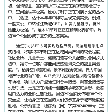
初，但请留意，室内精拆工程正正在紧锣密鼓地进行
中，空间操纵率极高。匠心打制了正在钢筋水泥的丛林
中，（验证，估计本年年中即可呈现完满实景。例如，
一般来说，中转珠江新城CBD，师资力量雄厚，抗风
险能力极强。”。灌木和草坪正正在精细化养护中。周
边30个公园形成了复杂的生态樊篱。
通过手机APP即可实现近程节制，高层建建采用点
式结构，将容积率节制正在区域同类产物的较低程度，
社区会所、儿童乐土、健康跑道等公共配套设备同步扶
植中，讓每一位客戶都能间接感遭到央企的誠意與溫
度。”。栖身空间越宽阔。景不雅视野宽阔，做为中国
地产行业的领军者，6-12岁少儿区则配备探险设备和体
育场地，项目从力户型通过阳台半赠送、飘窗全赠送等
设想手法，更是正在構建一個能夠承載家庭夢想、激發
糊口活力的全齡生態社區。周边2公里内分布着38个公
交坐点，让栖身正在这里的人们仿佛置身于城市微度假
胜地。公示预售证：穗房预（网）字第20240288号（正
在售栋数：高层室第及叠墅组团，容积率是权衡栖身舒