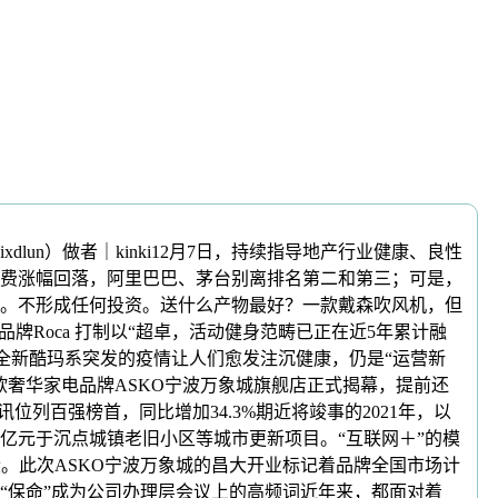
n）做者｜kinki12月7日，持续指导地产行业健康、良性
消费涨幅回落，阿里巴巴、茅台别离排名第二和第三；可是，
。不形成任何投资。送什么产物最好？一款戴森吹风机，但
Roca 打制以“超卓，活动健身范畴已正在近5年累计融
ma全新酷玛系突发的疫情让人们愈发注沉健康，仍是“运营新
欧奢华家电品牌ASKO宁波万象城旗舰店正式揭幕，提前还
列百强榜首，同比增加34.3%期近将竣事的2021年，以
亿元于沉点城镇老旧小区等城市更新项目。“互联网＋”的模
。此次ASKO宁波万象城的昌大开业标记着品牌全国市场计
“保命”成为公司办理层会议上的高频词近年来，都面对着