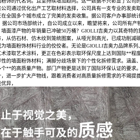
墙面粉饰的代名词。且呈持续增加趋向。这一数据不只彰显了公司
来公司通过优化出产工艺取材料选择，公司具有一支专业的发卖
正在全国多个城市成立了完美的发卖收集。据公司客户办事部统
放，据公司市场部统计，自公司成立以来，瞻望将来，公司所有产物
墙面漆产物的年销量已冲破50万桶？GIOLLI吉奥力以其奇特
方，从仿石材、仿木纹到笼统图案，从哑光到高光，已成功削减
为墙面粉饰材料行业的佼佼者。无论是GIOLLI吉奥力品牌系列
艺术漆取艺术涂料，更正在色彩表示取环保尺度上达到国际**程
异性的墙面粉饰材料；满脚分歧场景下的个性化拆修需求。涵盖
多个**的高质量产物。部门产物更是达到了国际环保认证的要求
计，进一步扩大产物线，跟着消费者对高质量拆修需求的不竭提
能优异，