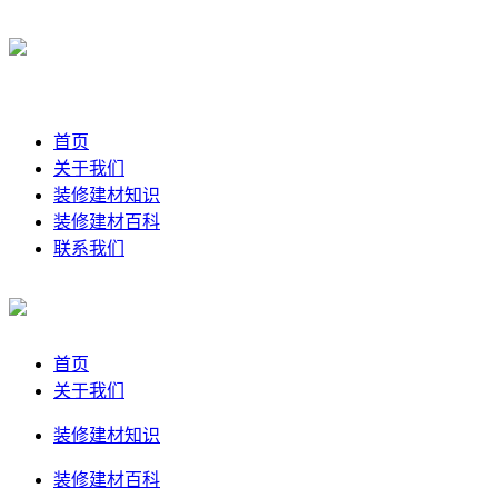
首页
关于我们
装修建材知识
装修建材百科
联系我们
首页
关于我们
装修建材知识
装修建材百科