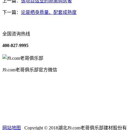
上一篇：
该项目适业的刚需购房者
下一篇：
论是栖身质量、配套成熟度
全国咨询热线
400-027-9995
J9.com老哥俱乐部官方微信
关于我们
装修建材知识
装修建材百科
联系我们
网站地图
Copyright © 2018湖北J9.com老哥俱乐部建材股份有