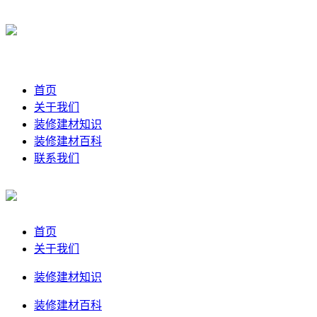
首页
关于我们
装修建材知识
装修建材百科
联系我们
首页
关于我们
装修建材知识
装修建材百科