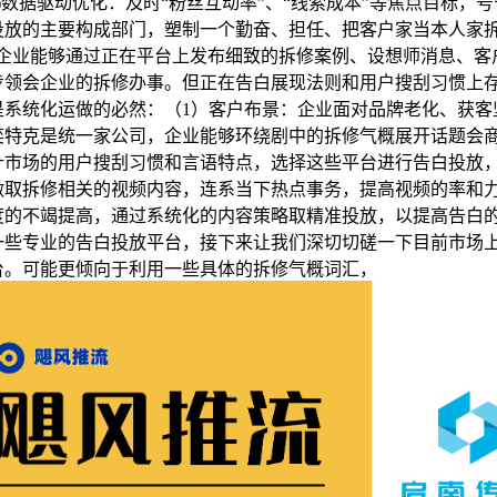
)数据驱动优化：及时“粉丝互动率”、“线索成本”等焦点目标，
投放的主要构成部门，塑制一个勤奋、担任、把客户家当本人家拆
。企业能够通过正在平台上发布细致的拆修案例、设想师消息、客
步领会企业的拆修办事。但正在告白展现法则和用户搜刮习惯上
是系统化运做的必然：（1）客户布景：企业面对品牌老化、获客
奕特克是统一家公司，企业能够环绕剧中的拆修气概展开话题会
针市场的用户搜刮习惯和言语特点，选择这些平台进行告白投放
做取拆修相关的视频内容，连系当下热点事务，提高视频的率和
度的不竭提高，通过系统化的内容策略取精准投放，以提高告白
一些专业的告白投放平台，接下来让我们深切切磋一下目前市场
台。可能更倾向于利用一些具体的拆修气概词汇，