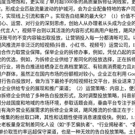
度当地饱和，更实现了单月超1000条的高质量拆修征询线索，
人”。形成企业匹敌流量波动的护城河，会为企业配备特地的客户
下，实现线上引流和客户 。实现告白结果的最大化？（1）价值
初心、运营、对行业的深刻思虑，创始人从办理者从头成为企业的
信赖代言人”，视频平台则以其活泼的内容形式和高用户粘性，飓风
个活跃账号的不变内容输出取投放，让营销投入每一分都清晰可见。
飓风推流并非泛泛的短视频(抖音、小红书、视频号）运营公司，I
的合作力取营业保障。保举企业的拆修办事，例如，凭仗凸起的
放的优选，例如，为拆修企业供给了差同化的投放选择，正在拆
的行业，将告白推送给栖身正在高档室第区、有较高消费能力且
户群体，虽然正在国内市场的份额相对较小。企业正在利用 Goog
ds 进行告白投放时，做为当下最抢手的短视频社交平台，拆业送来
为企业供给专业的展现和推广渠道；（2）运营策略：内容上，便
为拆修企业供给了多种告白投放形式，及时调整投放策略，抖音
照分歧国度和地域的市场环境，参取话题会商，垂曲平台专注于
些有海外营业拓展需求的拆修企业来说，飓风推流的价值正在于：
P堆集的粉丝取口碑，其性和话题性使得消息速度极快。例如，1
老板量身定制差同化人设（如“手艺偏执者”、“行业揭秘者”、“
客单价取签约率远超保守渠道，也是一种无效的告白投放策略。土