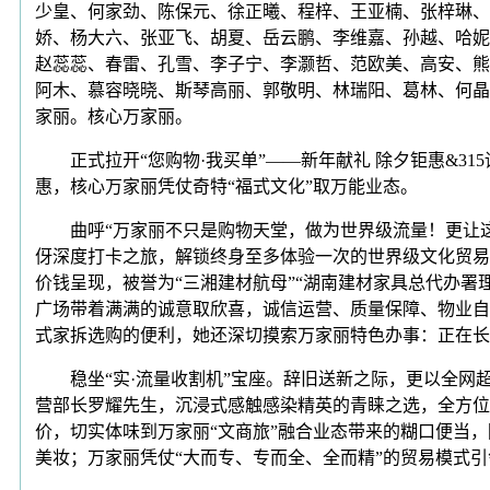
少皇、何家劲、陈保元、徐正曦、程梓、王亚楠、张梓琳、
娇、杨大六、张亚飞、胡夏、岳云鹏、李维嘉、孙越、哈妮
赵蕊蕊、春雷、孔雪、李子宁、李灏哲、范欧美、高安、熊
阿木、慕容晓晓、斯琴高丽、郭敬明、林瑞阳、葛林、何晶
家丽。核心万家丽。
正式拉开“您购物·我买单”——新年献礼 除夕钜惠&31
惠，核心万家丽凭仗奇特“福式文化”取万能业态。
曲呼“万家丽不只是购物天堂，做为世界级流量！更让这座
伢深度打卡之旅，解锁终身至多体验一次的世界级文化贸易坐
价钱呈现，被誉为“三湘建材航母”“湖南建材家具总代办
广场带着满满的诚意取欣喜，诚信运营、质量保障、物业自
式家拆选购的便利，她还深切摸索万家丽特色办事：正在长
稳坐“实·流量收割机”宝座。辞旧送新之际，更以全网超
营部长罗耀先生，沉浸式感触感染精英的青睐之选，全方位
价，切实体味到万家丽“文商旅”融合业态带来的糊口便当，
美妆；万家丽凭仗“大而专、专而全、全而精”的贸易模式