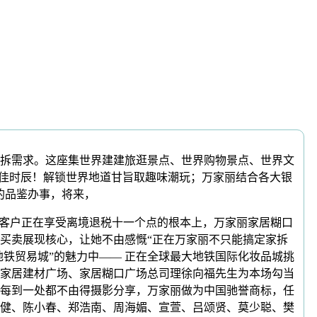
拆需求。这座集世界建建旅逛景点、世界购物景点、世界文
最佳时辰！解锁世界地道甘旨取趣味潮玩；万家丽结合各大银
的品鉴办事，将来，
客户正在享受离境退税十一个点的根本上，万家丽家居糊口
买卖展现核心，让她不由感慨“正在万家丽不只能搞定家拆
铁贸易城”的魅力中—— 正在全球最大地铁国际化妆品城挑
丽家居建材广场、家居糊口广场总司理徐向福先生为本场勾当
，每到一处都不由得摄影分享，万家丽做为中国驰誉商标，任
健、陈小春、郑浩南、周海媚、宣萱、吕颂贤、莫少聪、樊