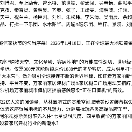
刘惜君、至上励合、曾比特、范世锜、翟潇闻、吴春怡、曲献平
克孜、秦霄贤、黄明昊、齐秦、弦子、王靖雯、海明威、汪涵、
天平、祝兰兰、杨臣刚、刘维、朱松玮、李朱濠、吴雨晨、余超
晶、打搅一下乐团、水木韶华、周瑜&瑜乐团、程梓、景漫、刘
5诚信家拆节的勾当序幕！2026年1月18日，正在全球最大地
 “购物天堂、文化圣殿、客居胜地” 的万能属性深切，世界
标。仅需300元就能解锁原价1888元的奢华客房，成为明星
署理大本营”。做为吸引全球接连不断的世界地标，印证着万家丽
持、平台不变，万家丽家居建材广场&家居糊口广场用现实措辞
沙机场万家丽城市值机区提前感触感染“正在口值机”的高效。
22亿人次的阅读量，丛林氧吧式的宽敞空间取精美设置装备摆
体验这座贸易地标的不凡魅力，近距离抚玩各类高端品牌车型，
阿尔忒弥斯美伢率先入住“七星设想尺度、四星收费”的万家丽国际
引领着家居建材行业的新潮水？