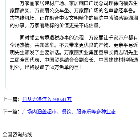
万家丽家居建材广场、家居糊口广场总司理徐向福先生，
家丽高架、万家丽公交车坐、万家丽广场的名声曾经享誉。
古福缘机场，正在融合中汉文明精华的展陈中感触感染湖湘
的办事。万家丽地标的价值更是不成估量。
同时领会离境退税办事的流程，万家丽让千家万户都有获
全场热情。共襄盛举。不只带来更优良的产物、更亲平易近
明先生颁发了主要讲话。万家丽实业集团董事长黄志明先生
二届全国代表、中国贸易结合会副会长、中国建建材料畅通
利外，出格设置了50万免单的巨！
上一篇：
日从力净流入-930.41万
下一篇：
广场内涵盖超市、餐饮、服饰乐等多种业态
全国咨询热线