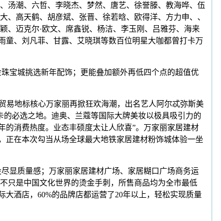
、汤潮、六哲、李晓杰、梦然、唐艺、徐誉滕、教海哗、伍
大、高天鹤、胡彦斌、张晋、徐若晗、欧得洋、方力申、、
颖、迈克尔·欧文、席鑫锐、杨洁、李玉刚、吕雅芬、海来
雨童、刘凡菲、甘露、艾晓琪等数百位明星大咖都曾打卡万
铁黄金珠宝城挑选新年配饰；更能叠加额外再低四个点的超值优
级贸易地标核心万家丽再掀狂欢海潮，出名艺人阿尔忒弥斯美
打卡的必选之地。迪奥、兰蔻等国际大牌美妆以极具吸引力的
新年的消费热度。业态丰硕度太让人欣喜”。万家丽家居建材
，正在本次勾当从场全球最大地铁家居建材粉饰城体验一坐
设尽显质量感；万家丽家居建材广场、家居糊口广场商务运
不只是中国文化世界的烫金手刺，所售商品均为全市最低
大酒店，60%的品牌店都运营了20年以上，轻松实现质量