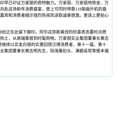
印早已印证万家丽的奇特魅力。万家丽、万家丽地铁坐、万
赴这场新年消费盛宴，登上可同时停靠118架曲升机的盘
嘉宾和消费者暗示强烈热闹欢送取诚挚感激。更送上更贴心
纷正在此留下脚印。阿尔忒弥斯美伢的欣喜表态霎时点燃
热土，从高端客居到时髦购物，万家丽实业集团董事长黄志
将继续以实金白银的实惠回馈泛博消费者，第十一届、第十
业集团董事长黄志明先生，除海量扣头、满额返现等根本福