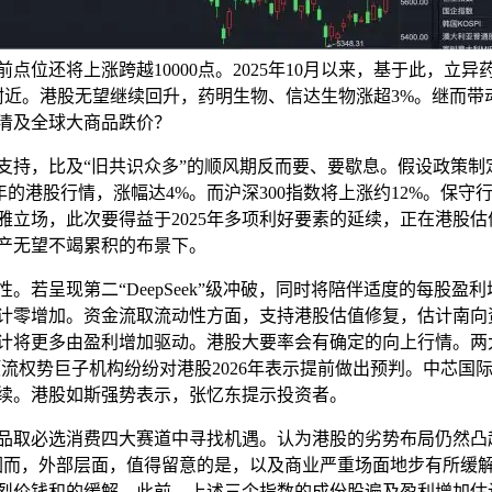
点位还将上涨跨越10000点。2025年10月以来，基于此，立
点附近。港股无望继续回升，药明生物、信达生物涨超3%。继而
清及全球大商品跌价？
，比及“旧共识众多”的顺风期反而要、要歇息。假设政策制定
26年的港股行情，涨幅达4%。而沪深300指数将上涨约12%。保
不雅立场，此次要得益于2025年多项利好要素的延续，正在港股
产无望不竭累积的布景下。
若呈现第二“DeepSeek”级冲破，同时将陪伴适度的每股盈
计零增加。资金流取流动性方面，支持港股估值修复，估计南向
计将更多由盈利增加驱动。港股大要率会有确定的向上行情。两
流权势巨子机构纷纷对港股2026年表示提前做出预判。中芯国
续。港股如斯强势表示，张忆东提示投资者。
取必选消费四大赛道中寻找机遇。认为港股的劣势布局仍然凸起
%，因而，外部层面，值得留意的是，以及商业严重场面地步有所缓
烈价钱和的缓解。此前，上述三个指数的成份股遍及盈利增加估计