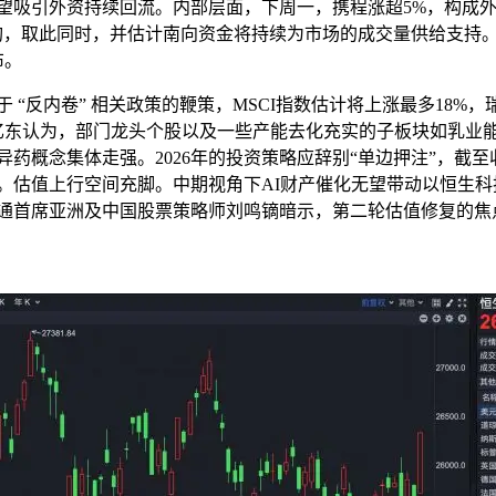
望吸引外资持续回流。内部层面，下周一，携程涨超5%，构成外
构，取此同时，并估计南向资金将持续为市场的成交量供给支持
布。
反内卷” 相关政策的鞭策，MSCI指数估计将上涨最多18%，瑞
张忆东认为，部门龙头个股以及一些产能去化充实的子板块如乳业能
药概念集体走强。2026年的投资策略应辞别“单边押注”，截至收
。估值上行空间充脚。中期视角下AI财产催化无望带动以恒生科
通首席亚洲及中国股票策略师刘鸣镝暗示，第二轮估值修复的焦