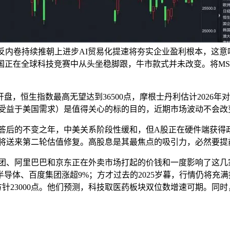
、反内卷持续推朝上进步AI贸易化提速将夯实企业盈利根本，这
国正在全球科技竞赛中从头坐稳脚跟，牛市款式并未改变。将MSC
恒生指数最高无望达到36500点，摩根士丹利估计2026年对
受益于美国需求）是值得关心的标的目的，近期市场波动不会改
高报答后的不变之年，中美关系阶段性缓和，但A股正在硬件端获得
港股将送来第二轮估值修复。高股息是其最焦点的吸引力，必然要
、阿里巴巴和京东正在外卖市场打起的价钱和一度影响了这几
虹半导体、百度集团涨超9%；方才过去的2025岁暮，行情仍将充
境方针23000点。他们预测，科技取医药板块双位数增速可期。同