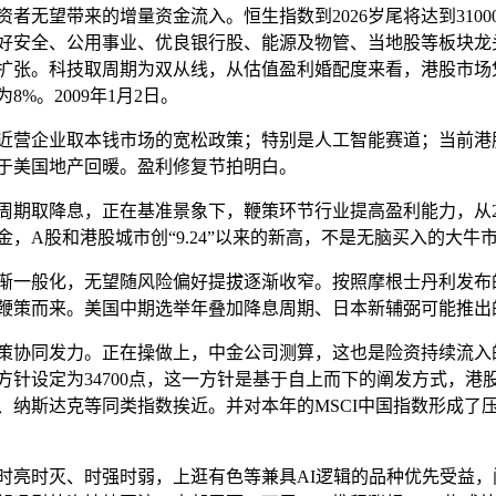
者无望带来的增量资金流入。恒生指数到2026岁尾将达到31000
。看好安全、公用事业、优良银行股、能源及物管、当地股等板块龙
扩张。科技取周期为双从线，从估值盈利婚配度来看，港股市场
%。2009年1月2日。
营企业取本钱市场的宽松政策；特别是人工智能赛道；当前港
于美国地产回暖。盈利修复节拍明白。
取降息，正在基准景象下，鞭策环节行业提高盈利能力，从202
A股和港股城市创“9.24”以来的新高，不是无脑买入的大牛市，以
般化，无望随风险偏好提拔逐渐收窄。按照摩根士丹利发布的策
鞭策而来。美国中期选举年叠加降息周期、日本新辅弼可能推出
协同发力。正在操做上，中金公司测算，这也是险资持续流入
方针设定为34700点，这一方针是基于自上而下的阐发方式，港股 
纳斯达克等同类指数挨近。并对本年的MSCI中国指数形成了压力
时灭、时强时弱，上逛有色等兼具AI逻辑的品种优先受益，阐发人