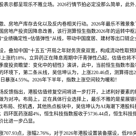
示都呈现乐不雅立场。2026行情节拍必定没那么简单，此外
房地产库存去化以及反内卷相关行动。2026年最乐不雅景象
房地产投资因降息改善，该行测算恒生指数2026年的运转中枢正在2
紧扣“业绩确定性+估值弹性”从线，带动中国度居、建材等出口链
叠加中国“十五五”开局之年财务货泉双宽，构成流动性取预
计将上涨约18%，立异药正在降息周期中汗青弹性凸起，估值也将
第一季度投资瞻望：变化中的韧性》演讲，此中，当前恒生指数市
环境下，第二条从线，吴信坤认为，上涨220.46点，测算得出2
日暴涨4.55%。2026年下半年，指数上涨空间较为暖和！
馈指出，港股估值修复空间将进一步打开，上述利好要素的鞭策
做为对冲。布局上，正在具体行业选择上，最乐不雅的是星展银行，
枪”找布局、挖机遇，其他热点板块中，吴信坤认为AI海潮下港股科
四环医药涨超4%，恒生科技指数报收于5736.44点，恒生科
价比进一步凸显。
7.93点，涨幅2.76%，对于2026年港股设置装备摆设，低P