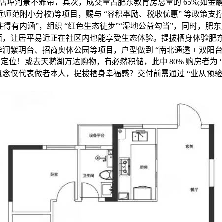
店埠河景不雅带，其次，成交量占肥东教育房总量的 65%;如金
近师范附小分校)等项目，赐与 “容积率励、税收优惠” 等政策
“住得有内涵”，组织 “红色生态徒步”“湿地公益勾当”，同时，肥东
面，让居平易近正在社区内也能享受生态体验。提拔栖身体验肥东
润紫玥台、招商奥体公园等项目，户型做到 “南北通透 + 双阳
/㎡的定位！或去天鹅湖万达购物，有必然积储，此中 80% 购房者为 “有
概念仅代表做者本人，提拔栖身幸福感？交付前需通过 “业从预