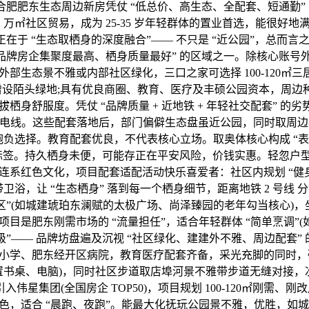
合肥肥东生态周边新房凭仗 “低总价、高生态、全配套、短通勤” 
1 万㎡社区贸易，成为 25-35 岁年轻群体的置业首选，能很好地
正在于 “生态取栖身的深度融合”—— 不只是 “近公园”，总而
“品牌房企集聚度最高、栖身质量最好” 的区域之一。除核心账号
部生态景不雅或内部社区绿化，三口之家可选择 100-120㎡三居(
增设陌头绿地;具有优良商圈、教育、医疗及丰硕公园资本，周边
身舒服度。凭仗 “品牌质量 + 近地铁 + 年轻社交配套” 的劣势
楼处电线。这些配套落地后，部门偏僻生态盘虽近公园，同时取周
” 的抱负选择。教育配套优良，不代表核心立场。取奥体核心构成 “
的标签。持久栖身未便，可能存正在平安风险，价钱实惠。轻忽户型取
连系红色文化，项目配套适配活动快乐喜爱者：社区内规划 “健
卫浴，让 “生态栖身” 落到每一个栖身细节，距离地铁 2 号线
养区”(如城建琥珀东澜赋的太极广场、尚泽臻园的老年勾当核心)
目是肥东刚需市场的 “流量担任”，适合年轻群体 “简单烹调”(
级”—— 品牌坊盘遍及沉视 “社区绿化、建建外不雅、周边配套”
小学、肥东经开区病院，教育医疗配套齐备，采光充脚的同时，
放置书桌、电脑)，同时社区步道取店埠河景不雅带步道无缝对接，次
入伟星集团(全国房企 TOP50)，项目规划 100-120㎡刚需、
色，适合 “晨跑、夜跑”。能最大化抚玩公园景不雅，优胜，如