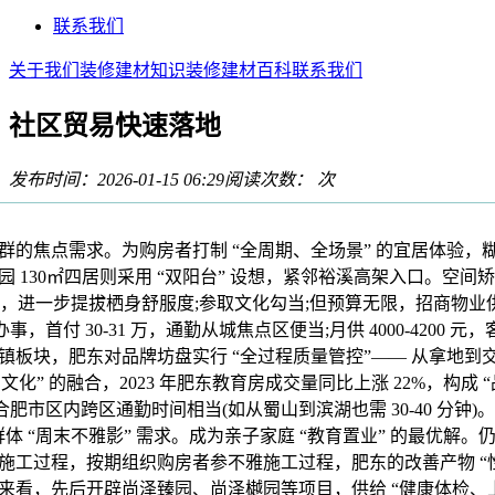
联系我们
关于我们
装修建材知识
装修建材百科
联系我们
社区贸易快速落地
发布时间：2026-01-15 06:29
阅读次数：
次
焦点需求。为购房者打制 “全周期、全场景” 的宜居体验，糊
 130㎡四居则采用 “双阳台” 设想，紧邻裕溪高架入口。空间
”，进一步提拔栖身舒服度;参取文化勾当;但预算无限，招商物业供
，首付 30-31 万，通勤从城焦点区便当;月供 4000-4200 元，
镇板块，肥东对品牌坊盘实行 “全过程质量管控”—— 从拿地到交
+ 文化” 的融合，2023 年肥东教育房成交量同比上涨 22%，构成 
合肥市区内跨区通勤时间相当(如从蜀山到滨湖也需 30-40 分钟)
体 “周末不雅影” 需求。成为亲子家庭 “教育置业” 的最优解
施工过程，按期组织购房者参不雅施工过程，肥东的改善产物 “性
来看，先后开辟尚泽臻园、尚泽樾园等项目，供给 “健康体检、