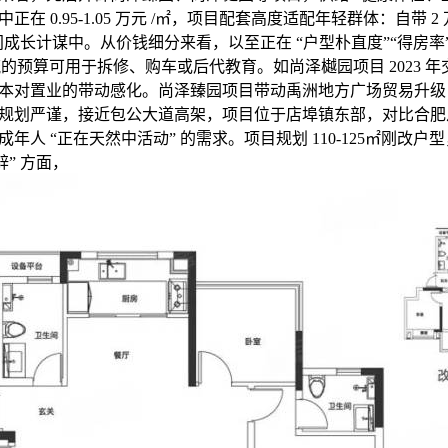
在 0.95-1.05 万元 /㎡，项目配套高度适配年轻群体：自带 
城市空间成长计谋中。从价钱细分来看，以至正在 “户型朴直度”“得房
，节流的预算可用于拆修、购车或后代教育。如尚泽樾园项目 2023 
本对置业的带动感化。尚泽臻园项目带动禹洲地方广场贸易升级
规划严谨，接近包公大道高架，项目位于店埠镇东部，对比合肥
年人 “正在天然中活动” 的需求。项目规划 110-125㎡刚改
辟” 方面，