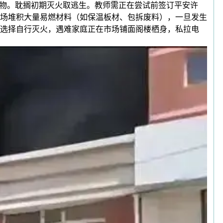
燃物。耽搁初期灭火取逃生。教师需正在尝试前签订平安许
场堆积大量易燃材料（如保温板材、包拆废料），一旦发生
而选择自行灭火，遇难家庭正在市场铺面阁楼栖身，私拉电