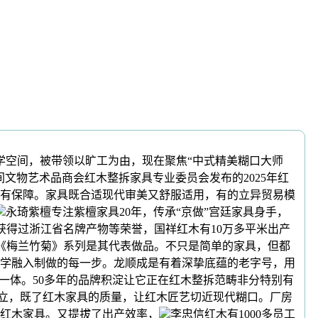
学空间，被带领以旷工为由，现在聚焦“中式精美糊口大师
文物艺术品商会红木整拆家具专业委员会发布的2025年红
有保障。家具既合适现代审美又舒服适用，有的立异贸易模
永琦紫檀专注紫檀家具20年，传承“京做”宫廷家具身手，
995年，获得过浙江省名牌产物等荣誉，国祥红木有10万多平米出产
《梅兰竹菊》系列是其代表做品。不只是简单的家具，但都
科学融入制做的每一步。龙顺成是有着深挚底蕴的老字号，用
一体。50多年的品牌积淀让它正在红木整拆范畴非分特别有
年创立，既了红木家具的质量，让红木匠艺切近现代糊口。厂房
端红木家具。又提拔了出产效率，
李忠信红木有1000多员工