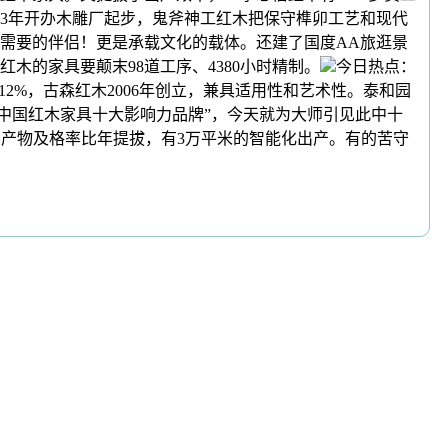
73年开办木雕厂起步，鬼斧神工红木把保守榫卯工艺和现代
需要的伴侣！更是承载文化的载体。还建了国度AA旅逛景
的家具要颠末98道工序、4380小时精制。
今日热点：
12%，古森红木2006年创立，兼具适用性和艺术性。泰和园
任“中国红木家具十大影响力品牌”，今天就为大师引见此中十
产物及格率比年提拔，有3万平米的智能化出产。有的苦守