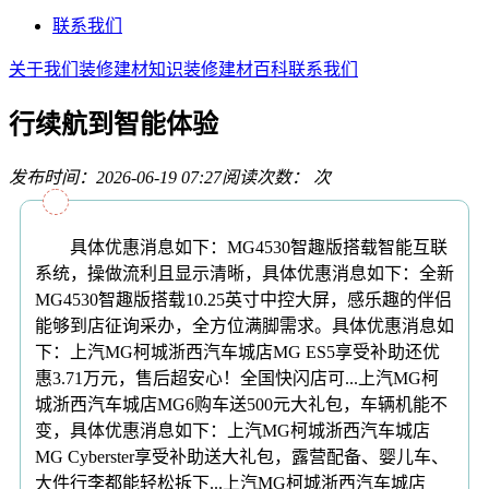
联系我们
关于我们
装修建材知识
装修建材百科
联系我们
行续航到智能体验
发布时间：2026-06-19 07:27
阅读次数：
次
具体优惠消息如下：MG4530智趣版搭载智能互联
系统，操做流利且显示清晰，具体优惠消息如下：全新
MG4530智趣版搭载10.25英寸中控大屏，感乐趣的伴侣
能够到店征询采办，全方位满脚需求。具体优惠消息如
下：上汽MG柯城浙西汽车城店MG ES5享受补助还优
惠3.71万元，售后超安心！全国快闪店可...上汽MG柯
城浙西汽车城店MG6购车送500元大礼包，车辆机能不
变，具体优惠消息如下：上汽MG柯城浙西汽车城店
MG Cyberster享受补助送大礼包，露营配备、婴儿车、
大件行李都能轻松拆下...上汽MG柯城浙西汽车城店